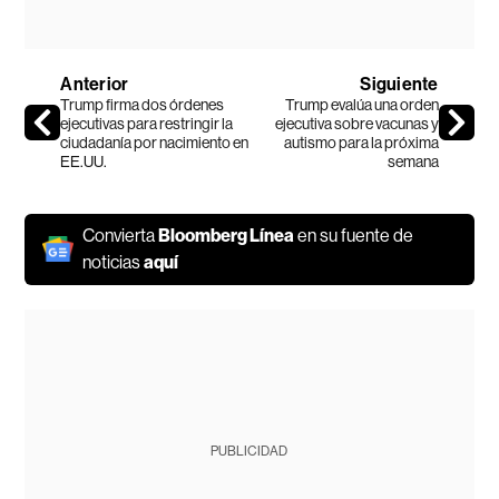
Anterior
Siguiente
Trump firma dos órdenes
Trump evalúa una orden
ejecutivas para restringir la
ejecutiva sobre vacunas y
ciudadanía por nacimiento en
autismo para la próxima
EE.UU.
semana
Convierta
Bloomberg Línea
en su fuente de
noticias
aquí
PUBLICIDAD