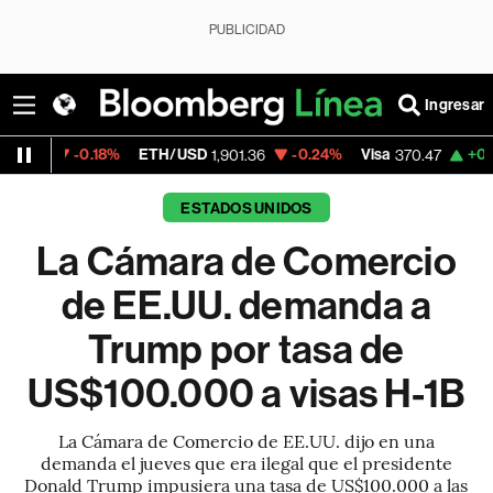
PUBLICIDAD
Ingresar
.18%
ETH/USD
-0.24%
Visa
+0.52%
Mercad
1,901.36
370.47
ESTADOS UNIDOS
La Cámara de Comercio
de EE.UU. demanda a
Trump por tasa de
US$100.000 a visas H-1B
La Cámara de Comercio de EE.UU. dijo en una
demanda el jueves que era ilegal que el presidente
Donald Trump impusiera una tasa de US$100.000 a las