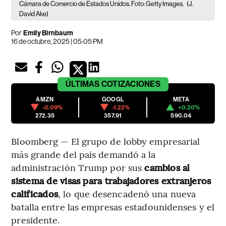
Cámara de Comercio de Estados Unidos. Foto: Getty Images.
(J.
David Ake)
Por
Emily Birnbaum
16 de octubre, 2025 | 05:05 PM
ÚLTIMAS
COTIZACIONES
AMZN
GOOGL
META
-0.09%
-1.22%
+0.20%
272.35
357.91
590.04
Bloomberg — El grupo de lobby empresarial
más grande del país demandó a la
administración Trump por sus
cambios al
sistema de visas para trabajadores extranjeros
calificados
, lo que desencadenó una nueva
batalla entre las empresas estadounidenses y el
presidente.