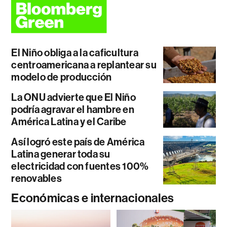
El Niño obliga a la caficultura
centroamericana a replantear su
modelo de producción
La ONU advierte que El Niño
podría agravar el hambre en
América Latina y el Caribe
Así logró este país de América
Latina generar toda su
electricidad con fuentes 100%
renovables
Económicas e internacionales