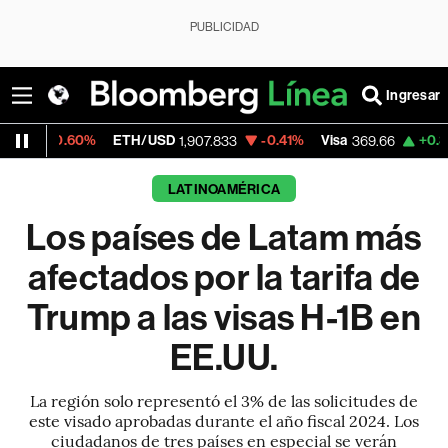
PUBLICIDAD
Ingresar
%
ETH/USD
-0.41%
Visa
+0.30%
Mercado
1,907.833
369.66
LATINOAMÉRICA
Los países de Latam más
afectados por la tarifa de
Trump a las visas H-1B en
EE.UU.
La región solo representó el 3% de las solicitudes de
este visado aprobadas durante el año fiscal 2024. Los
ciudadanos de tres países en especial se verán