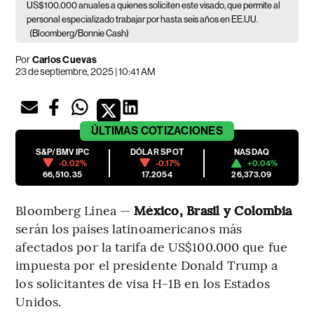
US$100.000 anuales a quienes soliciten este visado, que permite al
personal especializado trabajar por hasta seis años en EE.UU.
(Bloomberg/Bonnie Cash)
Por
Carlos Cuevas
23 de septiembre, 2025 | 10:41 AM
ÚLTIMAS
COTIZACIONES
S&P/BMV IPC
DÓLAR SPOT
NASDAQ
-0.02%
-0.17%
+0.04%
66,510.35
17.2054
26,373.09
Bloomberg Línea —
México, Brasil y Colombia
serán los países latinoamericanos más
afectados por la tarifa de US$100.000 que fue
impuesta por el presidente Donald Trump a
los solicitantes de visa H-1B en los Estados
Unidos.