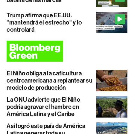
batalla de las marcas
Trump afirma que EE.UU.
"mantendrá el estrecho" y lo
controlará
El Niño obliga a la caficultura
centroamericana a replantear su
modelo de producción
La ONU advierte que El Niño
podría agravar el hambre en
América Latina y el Caribe
Así logró este país de América
Latina generar toda su