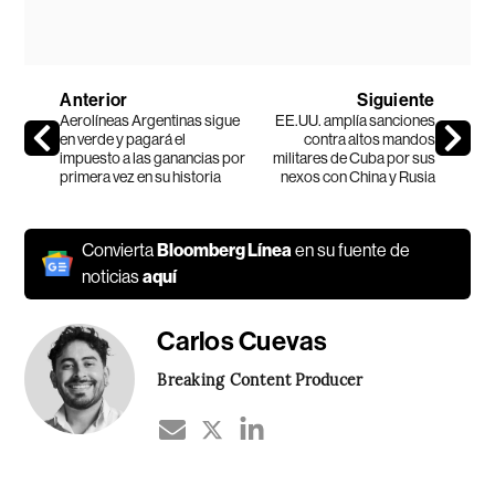
Anterior
Siguiente
Aerolíneas Argentinas sigue
EE.UU. amplía sanciones
en verde y pagará el
contra altos mandos
impuesto a las ganancias por
militares de Cuba por sus
primera vez en su historia
nexos con China y Rusia
Convierta
Bloomberg Línea
en su fuente de
noticias
aquí
Carlos Cuevas
Breaking Content Producer