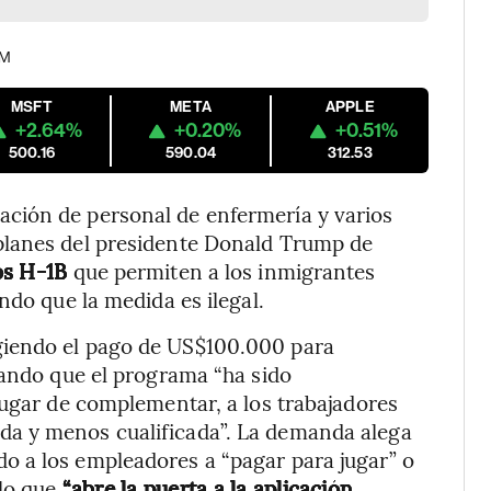
PM
MSFT
META
APPLE
+2.64%
+0.20%
+0.51%
500.16
590.04
312.53
ción de personal de enfermería y varios
planes del presidente Donald Trump de
os H-1B
que permiten a los inmigrantes
ndo que la medida es ilegal.
giendo el pago de US$100.000 para
gando que el programa “ha sido
lugar de complementar, a los trabajadores
a y menos cualificada”. La demanda alega
 a los empleadores a “pagar para jugar” o
lo que
“abre la puerta a la aplicación