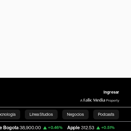
Ingresar
ecnología
Línea Studios
Negocios
Podcasts
900.00
Apple
312.53
USD COP
3,159.39
+0.46%
+0.51%
English