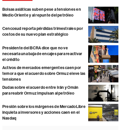
Bolsas asiáticas suben pese a tensiones en
Medio Oriente y al repunte del petróleo
Cencosud reporta pérdidas trimestrales por
costos de su nuevo plan estratégico
Presidente del BCRA dice que no ve
necesaria una baja de encajes para reactivar
el crédito
Activos de mercados emergentes caen por
temor a que el acuerdo sobre Ormuz eleve las
tensiones
Dudas sobre el acuerdo entre Irán y Omán
para reabrir Ormuz impulsan al petróleo
Presión sobre los márgenes de MercadoLibre
inquieta a inversores y acciones caen en el
Nasdaq