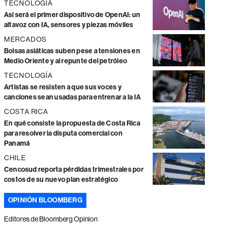
TECNOLOGÍA
Así será el primer dispositivo de OpenAI: un
altavoz con IA, sensores y piezas móviles
MERCADOS
Bolsas asiáticas suben pese a tensiones en
Medio Oriente y al repunte del petróleo
TECNOLOGÍA
Artistas se resisten a que sus voces y
canciones sean usadas para entrenar a la IA
COSTA RICA
En qué consiste la propuesta de Costa Rica
para resolver la disputa comercial con
Panamá
CHILE
Cencosud reporta pérdidas trimestrales por
costos de su nuevo plan estratégico
OPINIÓN BLOOMBERG
Editores de Bloomberg Opinion