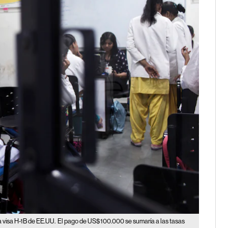
 visa H-1B de EE.UU.
El pago de US$100.000 se sumaría a las tasas