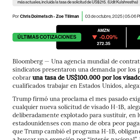
más actuales, incluida la tasa de solicitud de US$215.
(Udit Kulshrestha)
Por
Chris Dolmetsch - Zoe Tillman
03 de octubre, 2025 | 05:06 
AMZN
-0.09%
ÚLTIMAS
COTIZACIONES
272.35
Bloomberg — Una agencia mundial de contrata
sindicatos presentaron una demanda por los 
cobrar
una tasa de US$100.000 por los visad
cualificados trabajar en Estados Unidos, alega
Trump firmó una proclama el mes pasado exi
cualquier nueva solicitud de visado H-1B, ale
deliberadamente explotado para sustituir, en 
estadounidenses con mano de obra peor pagad
que Trump cambió el programa H-1B, obligando
a buscar una exención por “interés nacional”, 