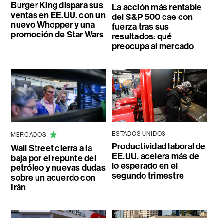
Burger King dispara sus
La acción más rentable
ventas en EE.UU. con un
del S&P 500 cae con
nuevo Whopper y una
fuerza tras sus
promoción de Star Wars
resultados: qué
preocupa al mercado
ESTADOS UNIDOS
MERCADOS
Productividad laboral de
Wall Street cierra a la
EE.UU. acelera más de
baja por el repunte del
lo esperado en el
petróleo y nuevas dudas
segundo trimestre
sobre un acuerdo con
Irán