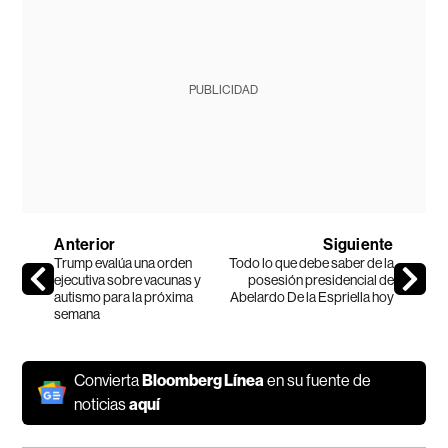
PUBLICIDAD
Anterior
Siguiente
Trump evalúa una orden
Todo lo que debe saber de la
ejecutiva sobre vacunas y
posesión presidencial de
autismo para la próxima
Abelardo De la Espriella hoy
semana
Convierta
Bloomberg Línea
en su fuente de
noticias
aquí