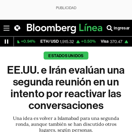
PUBLICIDAD
Ingresar
+0.94%
ETH/USD
+0.50%
Visa
+0.52%
Mer
1,915.32
370.47
ESTADOS UNIDOS
EE.UU. e Irán evalúan una
segunda reunión en un
intento por reactivar las
conversaciones
Una idea es volver a Islamabad para una segunda
ronda, aunque también se han discutido otros
lugares, según personas.