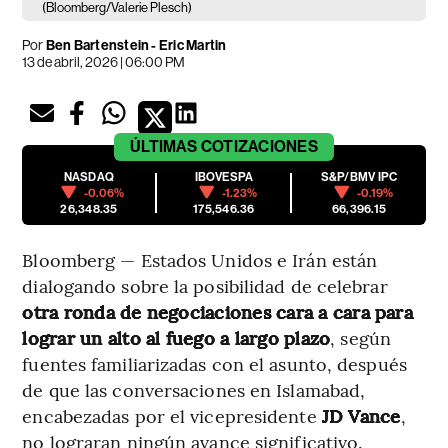
(Bloomberg/Valerie Plesch)
Por
Ben Bartenstein - Eric Martin
13 de abril, 2026 | 06:00 PM
ÚLTIMAS
COTIZACIONES
NASDAQ
IBOVESPA
S&P/BMV IPC
-0.06%
-1.23%
-0.19%
26,348.35
175,546.36
66,396.15
Bloomberg — Estados Unidos e Irán están
dialogando sobre la posibilidad de celebrar
otra ronda de negociaciones cara a cara para
lograr un alto al fuego a largo plazo
, según
fuentes familiarizadas con el asunto, después
de que las conversaciones en Islamabad,
encabezadas por el vicepresidente
JD Vance
,
no lograran ningún avance significativo.