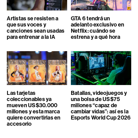
Artistas se resisten a
GTA 6 tendrá un
que sus voces y
adelanto exclusivo en
canciones sean usadas
Netflix: cuándo se
para entrenar a la IA
estrena y a qué hora
Las tarjetas
Batallas, videojuegos y
coleccionables ya
una bolsa de US$75
mueven US$30.000
millones “capaz de
millones y esta marca
cambiar vidas”: así es la
quiere convertirlas en
Esports World Cup 2026
accesorio