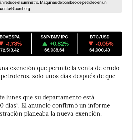
án reduce el suministro.
Máquinas de bombeo de petróleo en un
 Fuente: Bloomberg
M
IBOVESPA
S&P/BMV IPC
BTC/USD
-1.73%
+0.82%
-0.05%
172,513.42
66,938.64
64,900.43
na exención que permite la venta de crudo
 petroleros, solo unos días después de que
este lunes que su departamento está
0 días”. El anuncio confirmó un informe
istración planeaba la nueva exención.