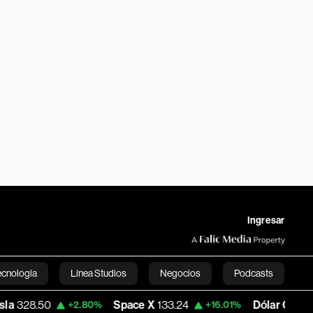
Ingresar
ecnología
Línea Studios
Negocios
Podcasts
Space X
133.24
Dólar Oficial - Argenti
+2.80%
+16.01%
English