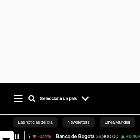
Seleccione un país
Las noticias del día
Newsletters
Línea Mundial
.795
Banco de Bogota
38,900.00
Apple
-0.14%
+0.46%
Bloomberg 