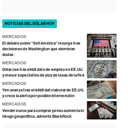
NOTICIAS DEL DÓLAR HOY
MERCADOS
El debate sobre “Sell América” resurge tras
decisiones de Washington que siembran
dudas
MERCADOS
Dólar cae tras débil dato de empleo en EE.UU.
y menor expectativa de alza de tasas de la Fed
MERCADOS
Yen avanza tras el débil dato laboral de EE.UU.
y crece la alerta por posible intervención
MERCADOS
Vender euros para comprar yenes aumenta el
riesgo geopolítico, advierte BlackRock