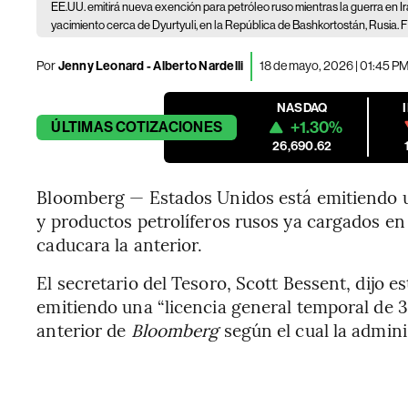
EE.UU. emitirá nueva exención para petróleo ruso mientras la guerra en Ir
yacimiento cerca de Dyurtyuli, en la República de Bashkortostán, Rusia.
Por
Jenny Leonard - Alberto Nardelli
18 de mayo, 2026 | 01:45 P
NASDAQ
+1.30%
ÚLTIMAS
COTIZACIONES
26,690.62
Bloomberg — Estados Unidos está emitiendo u
y productos petrolíferos rusos ya cargados en
caducara la anterior.
El secretario del Tesoro, Scott Bessent, dijo 
emitiendo una “licencia general temporal de 3
anterior de
Bloomberg
según el cual la admin