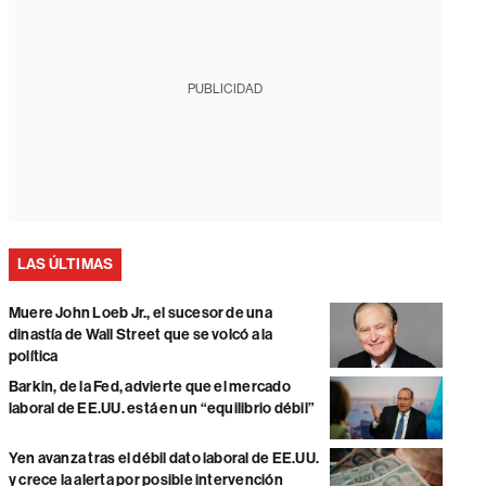
PUBLICIDAD
LAS ÚLTIMAS
Muere John Loeb Jr., el sucesor de una
dinastía de Wall Street que se volcó a la
política
Barkin, de la Fed, advierte que el mercado
laboral de EE.UU. está en un “equilibrio débil”
Yen avanza tras el débil dato laboral de EE.UU.
y crece la alerta por posible intervención