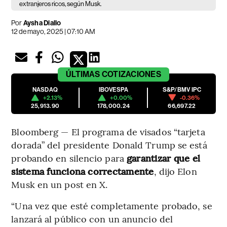
extranjeros ricos, según Musk.
Por
Aysha Diallo
12 de mayo, 2025 | 07:10 AM
ÚLTIMAS
COTIZACIONES
NASDAQ
IBOVESPA
S&P/BMV IPC
+2.13%
+0.00%
-0.36%
25,913.90
178,000.24
66,697.22
Bloomberg — El programa de visados “tarjeta
dorada” del presidente Donald Trump se está
probando en silencio para
garantizar que el
sistema funciona correctamente
, dijo Elon
Musk en un post en X.
“Una vez que esté completamente probado, se
lanzará al público con un anuncio del