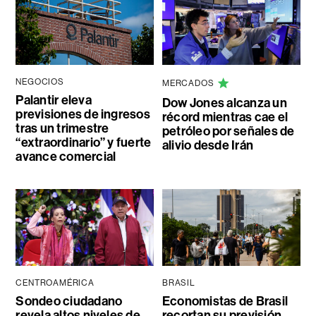
NEGOCIOS
MERCADOS
Palantir eleva
Dow Jones alcanza un
previsiones de ingresos
récord mientras cae el
tras un trimestre
petróleo por señales de
“extraordinario” y fuerte
alivio desde Irán
avance comercial
CENTROAMÉRICA
BRASIL
Sondeo ciudadano
Economistas de Brasil
revela altos niveles de
recortan su previsión