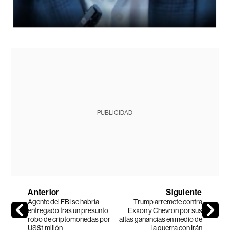
PUBLICIDAD
Anterior
Siguiente
Agente del FBI se habría
Trump arremete contra
entregado tras un presunto
Exxon y Chevron por sus
robo de criptomonedas por
altas ganancias en medio de
US$1 millón
la guerra con Irán