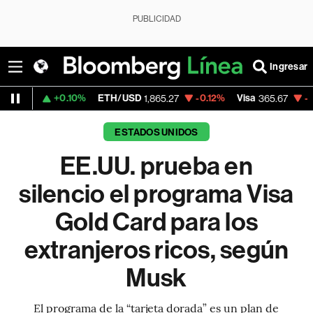
PUBLICIDAD
Ingresar
+0.10%
ETH/USD
-0.12%
Visa
-0.13%
Mer
1,865.27
365.67
ESTADOS UNIDOS
EE.UU. prueba en
silencio el programa Visa
Gold Card para los
extranjeros ricos, según
Musk
El programa de la “tarjeta dorada” es un plan de