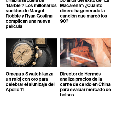
¿Habrá secuela de
30 años del éxito de “La
‘Barbie’? Los millonarios
Macarena”: ¿Cuánto
sueldos de Margot
dinero ha generado la
Robbie y Ryan Gosling
canción que marcó los
complican una nueva
90?
película
Omega x Swatch lanza
Director de Hermès
un reloj con oro para
analiza precios de la
celebrar el alunizaje del
carne de cerdo en China
Apollo 11
para evaluar mercado de
bolsos