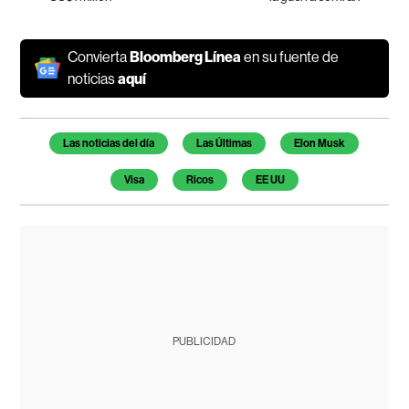
Convierta
Bloomberg Línea
en su fuente de
noticias
aquí
Temas de este artículo
Las noticias del día
Las Últimas
Elon Musk
Visa
Ricos
EE UU
PUBLICIDAD