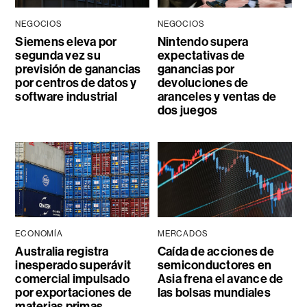
NEGOCIOS
NEGOCIOS
Siemens eleva por
Nintendo supera
segunda vez su
expectativas de
previsión de ganancias
ganancias por
por centros de datos y
devoluciones de
software industrial
aranceles y ventas de
dos juegos
ECONOMÍA
MERCADOS
Australia registra
Caída de acciones de
inesperado superávit
semiconductores en
comercial impulsado
Asia frena el avance de
por exportaciones de
las bolsas mundiales
materias primas