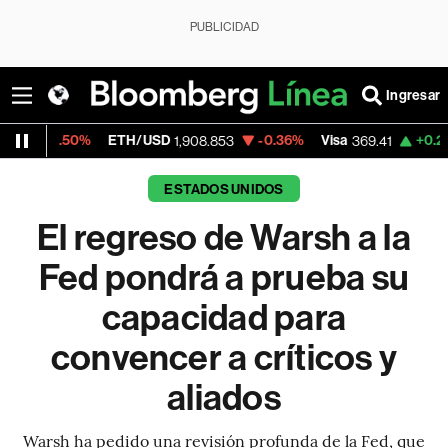
PUBLICIDAD
Ingresar
ETH/USD
-0.36%
Visa
+0.24%
MercadoL
1,908.853
369.41
ESTADOS UNIDOS
El regreso de Warsh a la
Fed pondrá a prueba su
capacidad para
convencer a críticos y
aliados
Warsh ha pedido una revisión profunda de la Fed, que