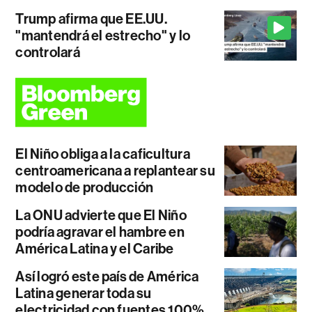
Trump afirma que EE.UU.
"mantendrá el estrecho" y lo
controlará
El Niño obliga a la caficultura
centroamericana a replantear su
modelo de producción
La ONU advierte que El Niño
podría agravar el hambre en
América Latina y el Caribe
Así logró este país de América
Latina generar toda su
electricidad con fuentes 100%