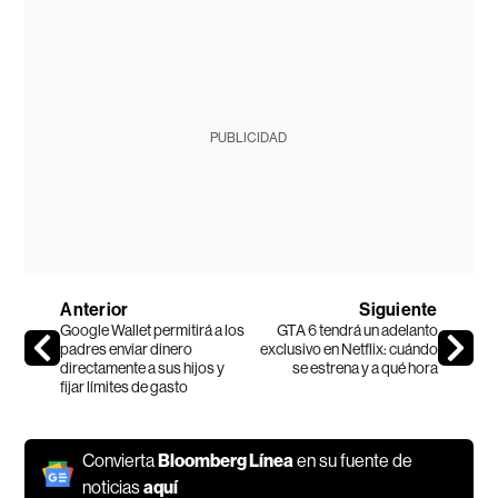
PUBLICIDAD
Anterior
Siguiente
Google Wallet permitirá a los
GTA 6 tendrá un adelanto
padres enviar dinero
exclusivo en Netflix: cuándo
directamente a sus hijos y
se estrena y a qué hora
fijar límites de gasto
Convierta
Bloomberg Línea
en su fuente de
noticias
aquí