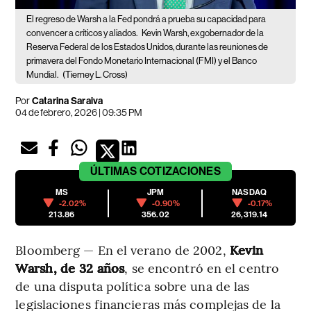
El regreso de Warsh a la Fed pondrá a prueba su capacidad para
convencer a críticos y aliados.
Kevin Warsh, exgobernador de la
Reserva Federal de los Estados Unidos, durante las reuniones de
primavera del Fondo Monetario Internacional (FMI) y el Banco
Mundial.
(Tierney L. Cross)
Por
Catarina Saraiva
04 de febrero, 2026 | 09:35 PM
ÚLTIMAS
COTIZACIONES
MS
JPM
NASDAQ
-2.02%
-0.90%
-0.17%
213.86
356.02
26,319.14
Bloomberg — En el verano de 2002,
Kevin
Warsh, de 32 años
, se encontró en el centro
de una disputa política sobre una de las
legislaciones financieras más complejas de la