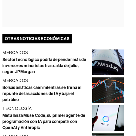
OTRAS NOTICIAS ECONÓMICAS
MERCADOS
Sector tecnológico podría depender más de
inversores minoristas tras caída de julio,
según JPMorgan
MERCADOS
Bolsas asiáticas caen mientras se frena el
repunte de las acciones de IA y baja el
petróleo
TECNOLOGÍA
Meta lanza Muse Code, su primer agente de
programación con IA para competir con
OpenAI y Anthropic