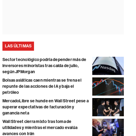
LAS ÚLTIMAS
Sector tecnológico podría depender más de
inversores minoristas tras caída de julio,
según JPMorgan
Bolsas asiáticas caen mientras se frena el
repunte de las acciones de IA y baja el
petróleo
MercadoLibre se hunde en Wall Street pese a
superar expectativas de facturación y
ganancia neta
Wall Street cierra mixto tras toma de
utilidades y mientras el mercado evalúa
avances con Irán