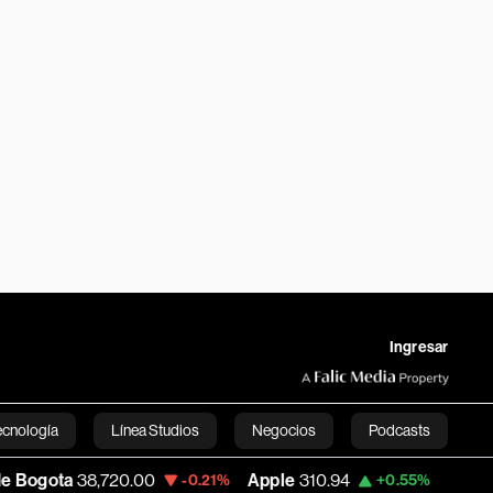
Ingresar
ecnología
Línea Studios
Negocios
Podcasts
8,720.00
Apple
310.94
USD COP
3,175.9
-0.21%
+0.55%
English