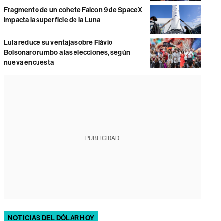
Fragmento de un cohete Falcon 9 de SpaceX
impacta la superficie de la Luna
Lula reduce su ventaja sobre Flávio
Bolsonaro rumbo a las elecciones, según
nueva encuesta
PUBLICIDAD
NOTICIAS DEL DÓLAR HOY