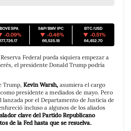
IBOVESPA
S&P/BMV IPC
BTC/USD
-0.09%
-0.46%
-0.51%
177,726.17
66,525.18
64,452.70
 Reserva Federal pueda siquiera empezar a
nterés, el presidente Donald Trump podría
e Trump,
Kevin Warsh,
asumiera el cargo
 como presidente a mediados de mayo. Pero
al lanzada por el Departamento de Justicia de
fureció incluso a algunos de los aliados
islador clave del Partido Republicano
s de la Fed hasta que se resuelva.