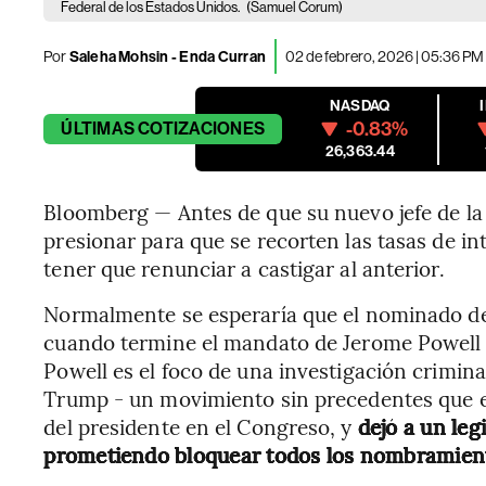
Federal de los Estados Unidos.
(Samuel Corum)
Por
Saleha Mohsin - Enda Curran
02 de febrero, 2026 | 05:36 PM
NASDAQ
-0.83%
ÚLTIMAS
COTIZACIONES
26,363.44
Bloomberg — Antes de que su nuevo jefe de la
presionar para que se recorten las tasas de i
tener que renunciar a castigar al anterior.
Normalmente se esperaría que el nominado d
cuando termine el mandato de Jerome Powell
Powell es el foco de una investigación crimin
Trump - un movimiento sin precedentes que en
del presidente en el Congreso, y
dejó a un leg
prometiendo bloquear todos los nombramiento