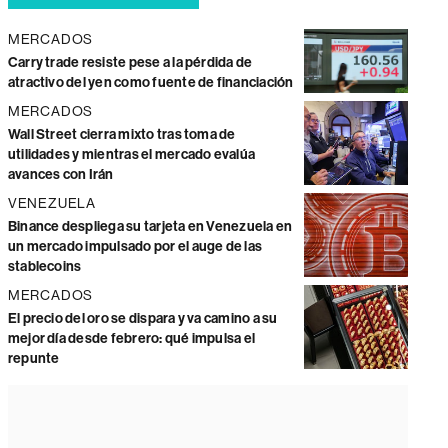
MERCADOS
Carry trade resiste pese a la pérdida de
atractivo del yen como fuente de financiación
MERCADOS
Wall Street cierra mixto tras toma de
utilidades y mientras el mercado evalúa
avances con Irán
VENEZUELA
Binance despliega su tarjeta en Venezuela en
un mercado impulsado por el auge de las
stablecoins
MERCADOS
El precio del oro se dispara y va camino a su
mejor día desde febrero: qué impulsa el
repunte