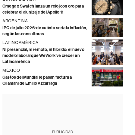
Omega x Swatch lanza un reloj con oro para
celebrar el alunizaje del Apollo 11
ARGENTINA
IPC de julio 2026: de cuánto sería la inflación,
según las consultoras
LATINOAMÉRICA
Ni presencial, ni remoto, ni híbrido: el nuevo
modelo laboral que WeWork ve crecer en
Latinoamérica
MÉXICO
Gastos del Mundial le pasan factura a
Ollamani de Emilio Azcárraga
PUBLICIDAD