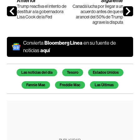
Anterior
Siguiente
Trump reactiva el intento de
Canadá lucha por llegar a un
destituir a la gobernadora
acuerdo antes de que el
Lisa Cook de la Fed
arancel del 50% de Trump
agrave la disputa
Convierta
Bloomberg Línea
en su fuente de
noticias
aquí
Temas de este artículo
Las noticias del día
Tesoro
Estados Unidos
Fannie Mae
Freddie Mac
Las Últimas