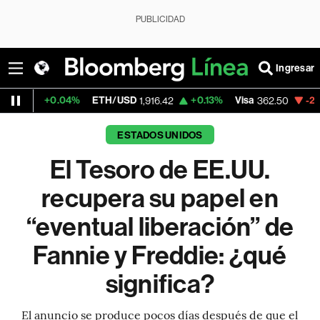
PUBLICIDAD
Ingresar
.04%
ETH/USD
+0.13%
Visa
-2.15%
Mercad
1,916.42
362.50
ESTADOS UNIDOS
El Tesoro de EE.UU.
recupera su papel en
“eventual liberación” de
Fannie y Freddie: ¿qué
significa?
El anuncio se produce pocos días después de que el