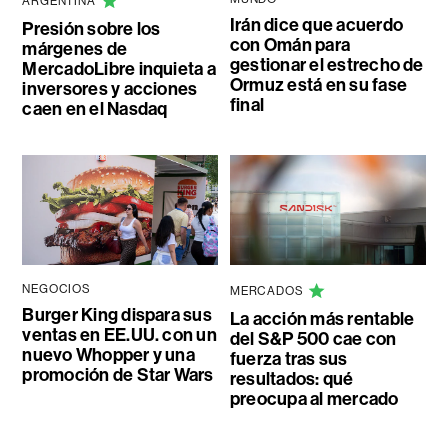
ARGENTINA
Irán dice que acuerdo
Presión sobre los
con Omán para
márgenes de
gestionar el estrecho de
MercadoLibre inquieta a
Ormuz está en su fase
inversores y acciones
final
caen en el Nasdaq
NEGOCIOS
MERCADOS
Burger King dispara sus
La acción más rentable
ventas en EE.UU. con un
del S&P 500 cae con
nuevo Whopper y una
fuerza tras sus
promoción de Star Wars
resultados: qué
preocupa al mercado