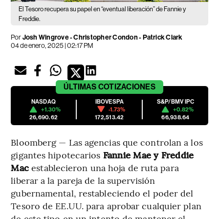
El Tesoro recupera su papel en “eventual liberación” de Fannie y
Freddie.
Por
Josh Wingrove - Christopher Condon - Patrick Clark
04 de enero, 2025 | 02:17 PM
ÚLTIMAS
COTIZACIONES
NASDAQ
IBOVESPA
S&P/BMV IPC
+1.30%
-1.73%
+0.82%
26,690.62
172,513.42
66,938.64
Bloomberg — Las agencias que controlan a los
gigantes hipotecarios
Fannie Mae y Freddie
Mac
establecieron una hoja de ruta para
liberar a la pareja de la supervisión
gubernamental, restableciendo el poder del
Tesoro de EE.UU. para aprobar cualquier plan
de este tipo en un intento de mantener el