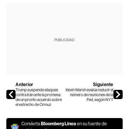
PUBLICIDAD
Anterior
Siguiente
Trump suspende ataques
Kevin Warsh evalúa reducir el
contra Irán ante la promesa
número de reuniones de la
de un pronto acuerdo sobre
Fed, según NYT
el estrecho de Ormuz
Convierta
Bloomberg Línea
en su fuente de