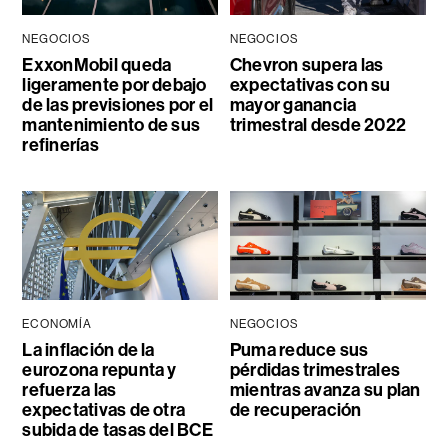
NEGOCIOS
NEGOCIOS
ExxonMobil queda
Chevron supera las
ligeramente por debajo
expectativas con su
de las previsiones por el
mayor ganancia
mantenimiento de sus
trimestral desde 2022
refinerías
ECONOMÍA
NEGOCIOS
La inflación de la
Puma reduce sus
eurozona repunta y
pérdidas trimestrales
refuerza las
mientras avanza su plan
expectativas de otra
de recuperación
subida de tasas del BCE