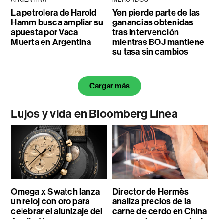
ARGENTINA
MERCADOS
La petrolera de Harold
Yen pierde parte de las
Hamm busca ampliar su
ganancias obtenidas
apuesta por Vaca
tras intervención
Muerta en Argentina
mientras BOJ mantiene
su tasa sin cambios
Cargar más
Lujos y vida en Bloomberg Línea
Omega x Swatch lanza
Director de Hermès
un reloj con oro para
analiza precios de la
celebrar el alunizaje del
carne de cerdo en China