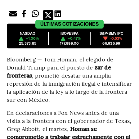
ÚLTIMAS
COTIZACIONES
NASDAQ
IBOVESPA
S&P/BMV IPC
+1.00%
+0.47%
-0.53%
25,373.85
177,999.00
66,936.99
Bloomberg — Tom Homan, el elegido de
Donald Trump para el puesto de
zar de
fronteras
, prometió desatar una amplia
represión de la inmigración ilegal e intensificar
la aplicación de la ley a lo largo de la frontera
sur con México.
En declaraciones a Fox News antes de una
visita a la frontera con el gobernador de Texas,
Greg Abbott, el martes,
Homan se
comprometió a trabajar estrechamente con el