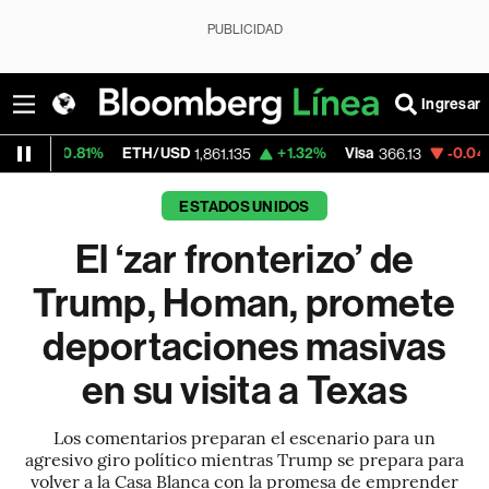
PUBLICIDAD
Ingresar
ETH/USD
+1.32%
Visa
-0.04%
MercadoLi
1,861.135
366.13
ESTADOS UNIDOS
El ‘zar fronterizo’ de
Trump, Homan, promete
deportaciones masivas
en su visita a Texas
Los comentarios preparan el escenario para un
agresivo giro político mientras Trump se prepara para
volver a la Casa Blanca con la promesa de emprender