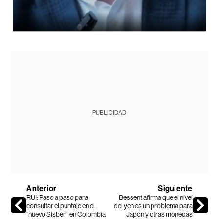
PUBLICIDAD
Anterior
Siguiente
RUI: Paso a paso para
Bessent afirma que el nivel
consultar el puntaje en el
del yen es un problema para
“nuevo Sisbén” en Colombia
Japón y otras monedas