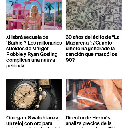
¿Habrá secuela de
30 años del éxito de “La
‘Barbie’? Los millonarios
Macarena”: ¿Cuánto
sueldos de Margot
dinero ha generado la
Robbie y Ryan Gosling
canción que marcó los
complican una nueva
90?
película
Omega x Swatch lanza
Director de Hermès
un reloj con oro para
analiza precios de la