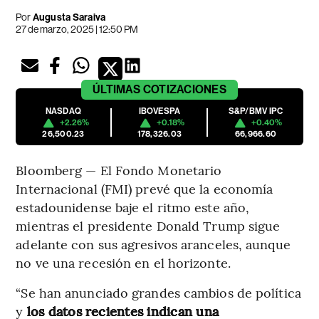
Por
Augusta Saraiva
27 de marzo, 2025 | 12:50 PM
ÚLTIMAS
COTIZACIONES
NASDAQ
IBOVESPA
S&P/BMV IPC
+2.26%
+0.18%
+0.40%
26,500.23
178,326.03
66,966.60
Bloomberg — El Fondo Monetario
Internacional (FMI) prevé que la economía
estadounidense baje el ritmo este año,
mientras el presidente Donald Trump sigue
adelante con sus agresivos aranceles, aunque
no ve una recesión en el horizonte.
“Se han anunciado grandes cambios de política
y
los datos recientes indican una