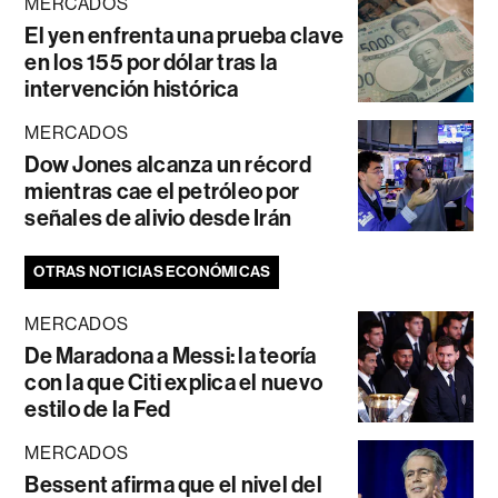
MERCADOS
El yen enfrenta una prueba clave
en los 155 por dólar tras la
intervención histórica
MERCADOS
Dow Jones alcanza un récord
mientras cae el petróleo por
señales de alivio desde Irán
OTRAS NOTICIAS ECONÓMICAS
MERCADOS
De Maradona a Messi: la teoría
con la que Citi explica el nuevo
estilo de la Fed
MERCADOS
Bessent afirma que el nivel del