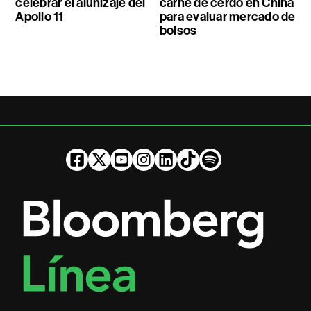
celebrar el alunizaje del
carne de cerdo en China
Apollo 11
para evaluar mercado de
bolsos