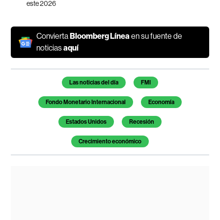
este 2026
Convierta
Bloomberg Línea
en su fuente de
noticias
aquí
Temas de este artículo
Las noticias del día
FMI
Fondo Monetario Internacional
Economía
Estados Unidos
Recesión
Crecimiento económico