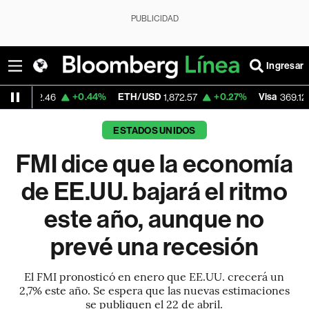
PUBLICIDAD
Ingresar
+0.44%
ETH/USD
+0.27%
Visa
+0.94%
46
1,872.57
369.12
ESTADOS UNIDOS
FMI dice que la economía
de EE.UU. bajará el ritmo
este año, aunque no
prevé una recesión
El FMI pronosticó en enero que EE.UU. crecerá un
2,7% este año. Se espera que las nuevas estimaciones
se publiquen el 22 de abril.