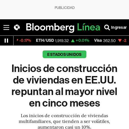
PUBLICIDAD
Ingresar
.17%
ETH/USD
+0.01%
Visa
-2.15%
Mercad
1,919.32
362.50
ESTADOS UNIDOS
Inicios de construcción
de viviendas en EE.UU.
repuntan al mayor nivel
en cinco meses
Los inicios de construcción de viviendas
multifamiliares, que tienden a ser volátiles,
aumentaron casi un 10%.