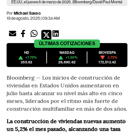
EE.UU., el jueves 6 de marzo de 2025.
(Bloomberg/David Paul Morris)
Por
Michael Sasso
19 de agosto, 2025 | 09:34 AM
ÚLTIMAS
COTIZACIONES
HD
NASDAQ
IBOVESPA
+1.75%
+1.30%
-1.73%
355.62
26,690.62
172,513.42
Bloomberg — Los inicios de construcción de
viviendas en Estados Unidos aumentaron en
julio hasta alcanzar su nivel más alto en cinco
meses, liderados por el ritmo más fuerte de
construcción multifamiliar en más de dos años.
La construcción de viviendas nuevas aumentó
un 5,2% el mes pasado, alcanzando una tasa