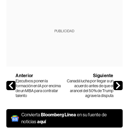
PUBLICIDAD
Anterior
Siguiente
Ejecutivos ponen la
Canadá lucha por llegar a un
formación en IA por encima
acuerdo antes de que el
de un MBA para contratar
arancel del 50% de Trump
talento
agrave la disputa
Convierta
Bloomberg Línea
en su fuente de
noticias
aquí