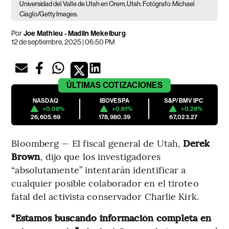
Universidad del Valle de Utah en Orem, Utah. Fotógrafo: Michael
Ciaglo/Getty Images.
Por
Joe Mathieu - Madlin Mekelburg
12 de septiembre, 2025 | 06:50 PM
ÚLTIMAS
COTIZACIONES
NASDAQ
IBOVESPA
S&P/BMV IPC
+0.08%
+0.61%
+0.28%
26,605.69
178,980.39
67,023.27
Bloomberg — El fiscal general de Utah,
Derek
Brown
, dijo que los investigadores
“absolutamente” intentarán identificar a
cualquier posible colaborador en el tiroteo
fatal del activista conservador Charlie Kirk.
“Estamos buscando información completa en