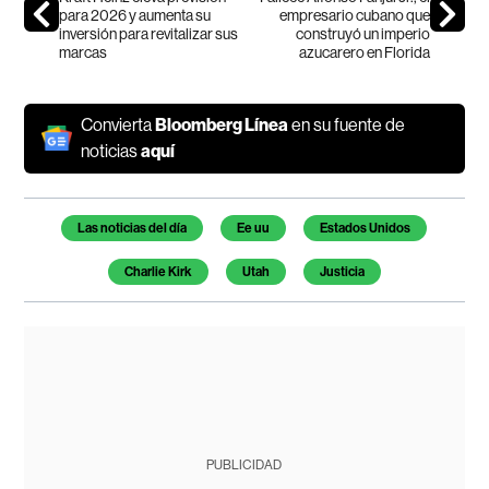
para 2026 y aumenta su
empresario cubano que
inversión para revitalizar sus
construyó un imperio
marcas
azucarero en Florida
Convierta
Bloomberg Línea
en su fuente de
noticias
aquí
Temas de este artículo
Las noticias del día
Ee uu
Estados Unidos
Charlie Kirk
Utah
Justicia
PUBLICIDAD