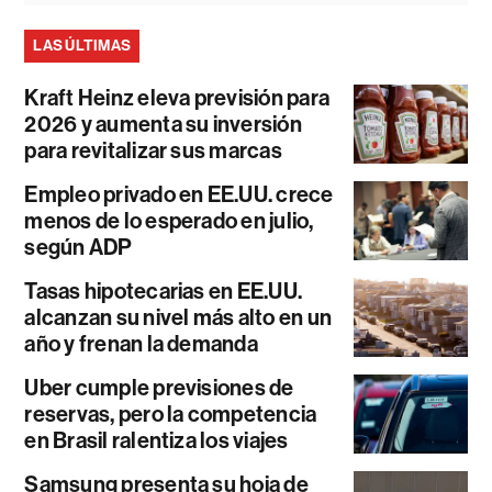
LAS ÚLTIMAS
Kraft Heinz eleva previsión para
2026 y aumenta su inversión
para revitalizar sus marcas
Empleo privado en EE.UU. crece
menos de lo esperado en julio,
según ADP
Tasas hipotecarias en EE.UU.
alcanzan su nivel más alto en un
año y frenan la demanda
Uber cumple previsiones de
reservas, pero la competencia
en Brasil ralentiza los viajes
Samsung presenta su hoja de