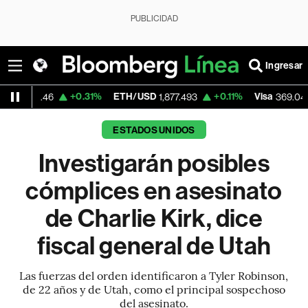
PUBLICIDAD
Ingresar
+0.31%
ETH/USD
+0.11%
Visa
-0.15%
6
1,877.493
369.04
ESTADOS UNIDOS
Investigarán posibles
cómplices en asesinato
de Charlie Kirk, dice
fiscal general de Utah
Las fuerzas del orden identificaron a Tyler Robinson,
de 22 años y de Utah, como el principal sospechoso
del asesinato.