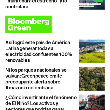
"mantendrá el estrecho" y lo
controlará
Así logró este país de América
Latina generar toda su
electricidad con fuentes 100%
renovables
Ni los parques nacionales se
salvan: Greenpeace emite
preocupante alerta sobre
Amazonía colombiana
¿Cómo invertir ante el fenómeno
de El Niño? Los activos y
sectores que podrían ganar