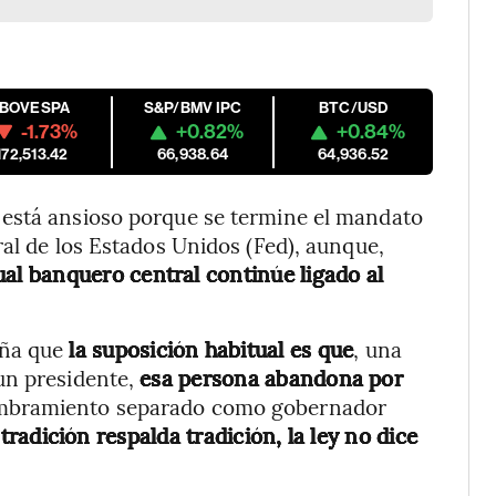
IBOVESPA
S&P/BMV IPC
BTC/USD
-1.73%
+0.82%
+0.84%
172,513.42
66,938.64
64,936.52
 está ansioso porque se termine el mandato
ral de los Estados Unidos (Fed), aunque,
tual banquero central continúe ligado al
ña que
la suposición habitual es que
, una
un presidente,
esa persona abandona por
nombramiento separado como gobernador
 tradición respalda tradición, la ley no dice