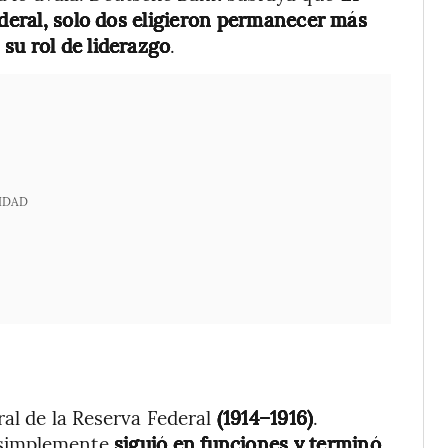
ederal, solo dos eligieron permanecer más
su rol de liderazgo
.
IDAD
ural de la Reserva Federal
(1914–1916)
.
 simplemente
siguió en funciones y terminó