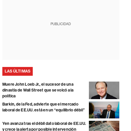
PUBLICIDAD
LAS ÚLTIMAS
Muere John Loeb Jr., el sucesor de una
dinastía de Wall Street que se volcó a la
política
Barkin, de la Fed, advierte que el mercado
laboral de EE.UU. está en un “equilibrio débil”
Yen avanza tras el débil dato laboral de EE.UU.
y crece la alerta por posible intervención