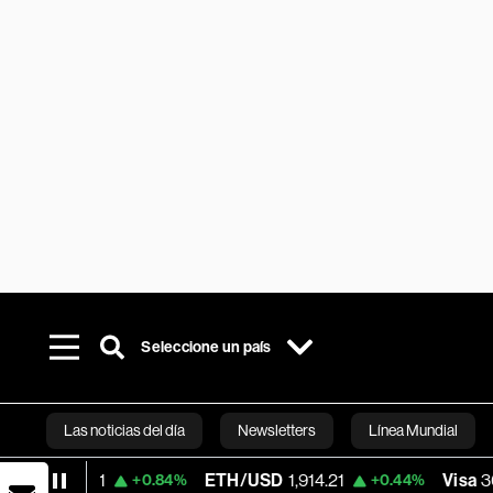
Seleccione un país
Las noticias del día
Newsletters
Línea Mundial
1
ETH/USD
1,914.21
Visa
362.50
+0.84%
+0.44%
-2.1
Bloomberg 