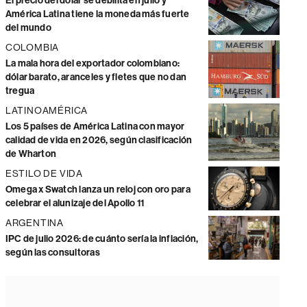
El precio del dólar se debilita en julio y
América Latina tiene la moneda más fuerte
del mundo
COLOMBIA
La mala hora del exportador colombiano:
dólar barato, aranceles y fletes que no dan
tregua
LATINOAMÉRICA
Los 5 países de América Latina con mayor
calidad de vida en 2026, según clasificación
de Wharton
ESTILO DE VIDA
Omega x Swatch lanza un reloj con oro para
celebrar el alunizaje del Apollo 11
ARGENTINA
IPC de julio 2026: de cuánto sería la inflación,
según las consultoras