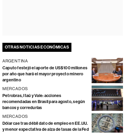
OTRAS NOTICIAS ECONÓMICAS
ARGENTINA
Caputo festejó el aporte de US$100 millones
por año que hará el mayor proyecto minero
argentino
MERCADOS
Petrobras, Itaú y Vale: acciones
recomendadas en Brasil para agosto, según
bancos y corredurías
MERCADOS
Dólar cae tras débil dato de empleo en EE.UU.
y menor expectativa de alza de tasas de la Fed