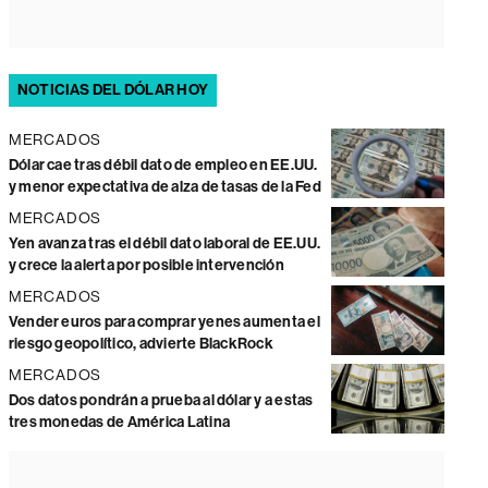
NOTICIAS DEL DÓLAR HOY
MERCADOS
Dólar cae tras débil dato de empleo en EE.UU.
y menor expectativa de alza de tasas de la Fed
MERCADOS
Yen avanza tras el débil dato laboral de EE.UU.
y crece la alerta por posible intervención
MERCADOS
Vender euros para comprar yenes aumenta el
riesgo geopolítico, advierte BlackRock
MERCADOS
Dos datos pondrán a prueba al dólar y a estas
tres monedas de América Latina