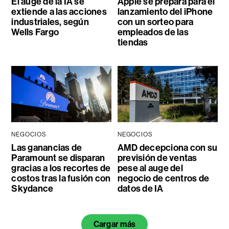
El auge de la IA se
Apple se prepara para el
extiende a las acciones
lanzamiento del iPhone
industriales, según
con un sorteo para
Wells Fargo
empleados de las
tiendas
NEGOCIOS
NEGOCIOS
Las ganancias de
AMD decepciona con su
Paramount se disparan
previsión de ventas
gracias a los recortes de
pese al auge del
costos tras la fusión con
negocio de centros de
Skydance
datos de IA
Cargar más