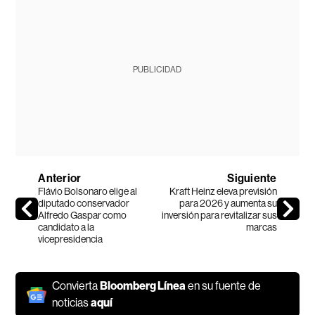
PUBLICIDAD
Anterior
Siguiente
Flávio Bolsonaro elige al
Kraft Heinz eleva previsión
diputado conservador
para 2026 y aumenta su
Alfredo Gaspar como
inversión para revitalizar sus
candidato a la
marcas
vicepresidencia
Convierta
Bloomberg Línea
en su fuente de
noticias
aquí