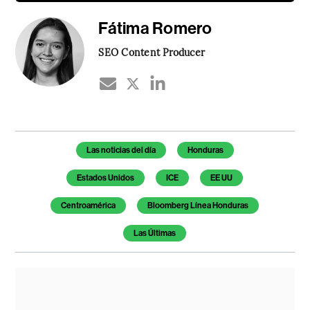
Fátima Romero
SEO Content Producer
Temas de este artículo
Las noticias del día
Honduras
Estados Unidos
ICE
EE UU
Centroamérica
Bloomberg Línea Honduras
Las Últimas