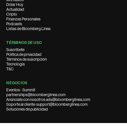
Dólar Hoy
Actualidad
Cripto
Finanzas Personales
Podcasts
Listas de Bloomberg Línea
TÉRMINOS DE USO
Suscríbete
Política de privacidad
Términos de suscripción
Tecnología
T&C
NEGOCIOS
Eventos - Summit
partnerships@bloomberglinea.com
Anúnciate con nosotros ads@bloomberglinea.com
Soporte al cliente: support@bloomberglinea.com
Soluciones de publicidad