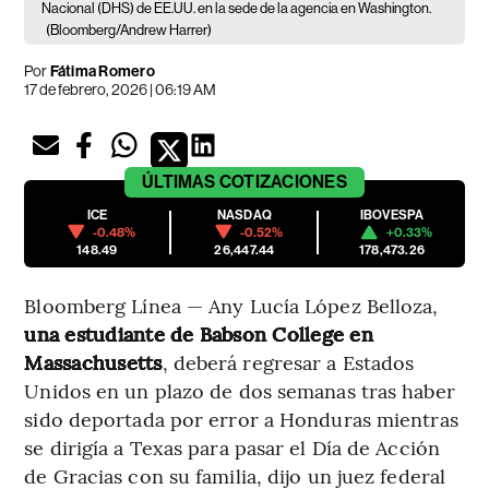
Nacional (DHS) de EE.UU. en la sede de la agencia en Washington.
(Bloomberg/Andrew Harrer)
Por
Fátima Romero
17 de febrero, 2026 | 06:19 AM
ÚLTIMAS
COTIZACIONES
ICE
NASDAQ
IBOVESPA
-0.48%
-0.52%
+0.33%
148.49
26,447.44
178,473.26
Bloomberg Línea — Any Lucía López Belloza,
una estudiante de Babson College en
Massachusetts
, deberá regresar a Estados
Unidos en un plazo de dos semanas tras haber
sido deportada por error a Honduras mientras
se dirigía a Texas para pasar el Día de Acción
de Gracias con su familia, dijo un juez federal