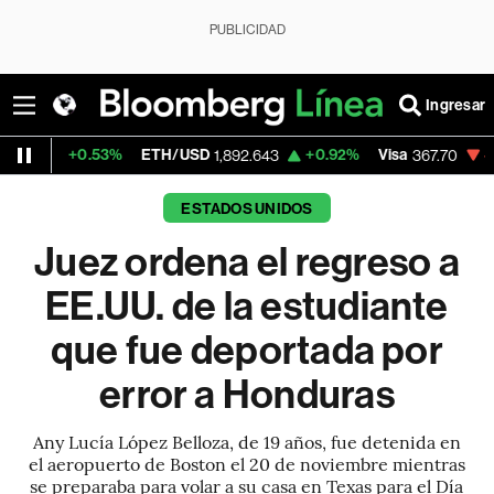
PUBLICIDAD
Ingresar
53%
ETH/USD
+0.92%
Visa
-0.51%
Merca
1,892.643
367.70
ESTADOS UNIDOS
Juez ordena el regreso a
EE.UU. de la estudiante
que fue deportada por
error a Honduras
Any Lucía López Belloza, de 19 años, fue detenida en
el aeropuerto de Boston el 20 de noviembre mientras
se preparaba para volar a su casa en Texas para el Día