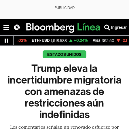
PUBLICIDAD
Ingresar
ETH/USD
+0.24%
Visa
-2.15%
MercadoLi
1,918.588
362.50
ESTADOS UNIDOS
Trump eleva la
incertidumbre migratoria
con amenazas de
restricciones aún
indefinidas
Los comentarios señalan un renovado esfuerzo por