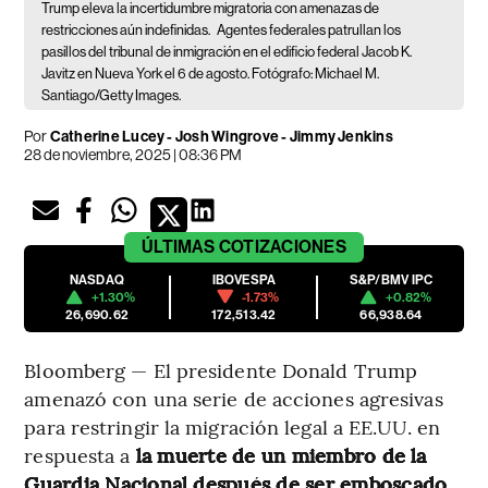
Trump eleva la incertidumbre migratoria con amenazas de
restricciones aún indefinidas.
Agentes federales patrullan los
pasillos del tribunal de inmigración en el edificio federal Jacob K.
Javitz en Nueva York el 6 de agosto. Fotógrafo: Michael M.
Santiago/Getty Images.
Por
Catherine Lucey - Josh Wingrove - Jimmy Jenkins
28 de noviembre, 2025 | 08:36 PM
ÚLTIMAS
COTIZACIONES
NASDAQ
IBOVESPA
S&P/BMV IPC
+1.30%
-1.73%
+0.82%
26,690.62
172,513.42
66,938.64
Bloomberg — El presidente Donald Trump
amenazó con una serie de acciones agresivas
para restringir la migración legal a EE.UU. en
respuesta a
la muerte de un miembro de la
Guardia Nacional después de ser emboscado