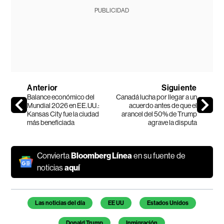
PUBLICIDAD
Anterior
Siguiente
Balance económico del
Canadá lucha por llegar a un
Mundial 2026 en EE.UU.:
acuerdo antes de que el
Kansas City fue la ciudad
arancel del 50% de Trump
más beneficiada
agrave la disputa
Convierta
Bloomberg Línea
en su fuente de
noticias
aquí
Temas de este artículo
Las noticias del día
EE UU
Estados Unidos
Donald Trump
Inmigración