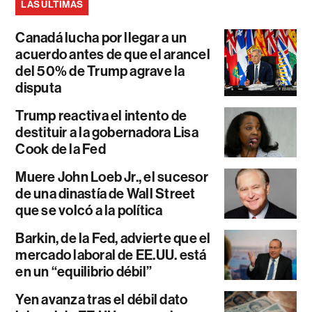
LAS ÚLTIMAS
Canadá lucha por llegar a un
acuerdo antes de que el arancel
del 50% de Trump agrave la
disputa
Trump reactiva el intento de
destituir a la gobernadora Lisa
Cook de la Fed
Muere John Loeb Jr., el sucesor
de una dinastía de Wall Street
que se volcó a la política
Barkin, de la Fed, advierte que el
mercado laboral de EE.UU. está
en un “equilibrio débil”
Yen avanza tras el débil dato