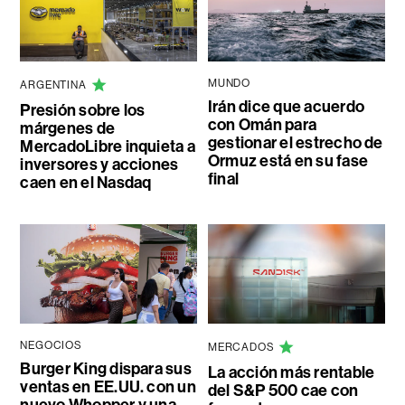
MUNDO
ARGENTINA
Irán dice que acuerdo
Presión sobre los
con Omán para
márgenes de
gestionar el estrecho de
MercadoLibre inquieta a
Ormuz está en su fase
inversores y acciones
final
caen en el Nasdaq
NEGOCIOS
MERCADOS
Burger King dispara sus
La acción más rentable
ventas en EE.UU. con un
del S&P 500 cae con
nuevo Whopper y una