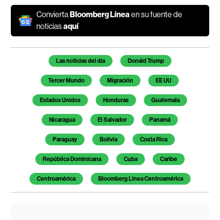
Convierta
Bloomberg Línea
en su fuente de
noticias
aquí
Temas de este artículo
Las noticias del día
Donald Trump
Tercer Mundo
Migración
EE UU
Estados Unidos
Honduras
Guatemala
Nicaragua
El Salvador
Panamá
Paraguay
Bolivia
Costa Rica
República Dominicana
Cuba
Caribe
Centroamérica
Bloomberg Línea Centroamérica