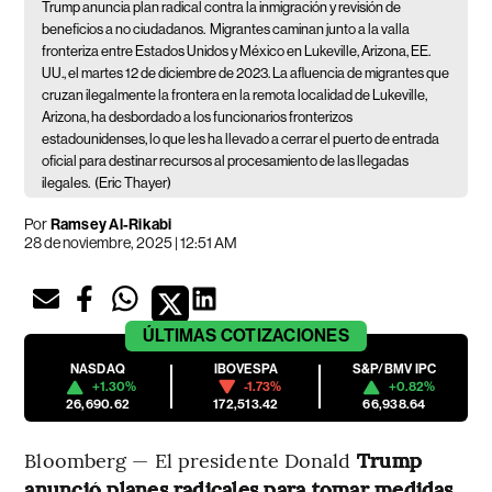
Trump anuncia plan radical contra la inmigración y revisión de
beneficios a no ciudadanos.
Migrantes caminan junto a la valla
fronteriza entre Estados Unidos y México en Lukeville, Arizona, EE.
UU., el martes 12 de diciembre de 2023. La afluencia de migrantes que
cruzan ilegalmente la frontera en la remota localidad de Lukeville,
Arizona, ha desbordado a los funcionarios fronterizos
estadounidenses, lo que les ha llevado a cerrar el puerto de entrada
oficial para destinar recursos al procesamiento de las llegadas
ilegales.
(Eric Thayer)
Por
Ramsey Al-Rikabi
28 de noviembre, 2025 | 12:51 AM
ÚLTIMAS
COTIZACIONES
NASDAQ
IBOVESPA
S&P/BMV IPC
+1.30%
-1.73%
+0.82%
26,690.62
172,513.42
66,938.64
Bloomberg — El presidente Donald
Trump
anunció planes radicales para tomar medidas