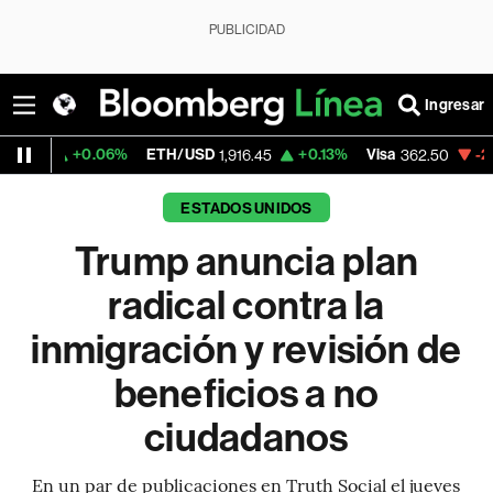
PUBLICIDAD
Ingresar
.06%
ETH/USD
+0.13%
Visa
-2.15%
Mercad
1,916.45
362.50
ESTADOS UNIDOS
Trump anuncia plan
radical contra la
inmigración y revisión de
beneficios a no
ciudadanos
En un par de publicaciones en Truth Social el jueves