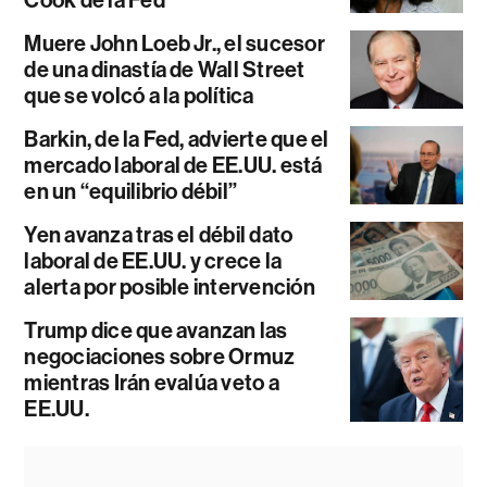
Cook de la Fed
Muere John Loeb Jr., el sucesor
de una dinastía de Wall Street
que se volcó a la política
Barkin, de la Fed, advierte que el
mercado laboral de EE.UU. está
en un “equilibrio débil”
Yen avanza tras el débil dato
laboral de EE.UU. y crece la
alerta por posible intervención
Trump dice que avanzan las
negociaciones sobre Ormuz
mientras Irán evalúa veto a
EE.UU.