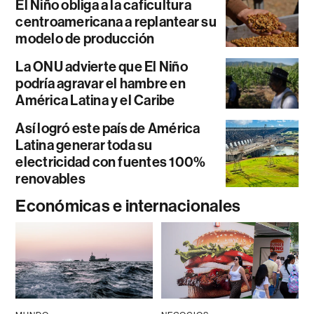
El Niño obliga a la caficultura
centroamericana a replantear su
modelo de producción
La ONU advierte que El Niño
podría agravar el hambre en
América Latina y el Caribe
Así logró este país de América
Latina generar toda su
electricidad con fuentes 100%
renovables
Económicas e internacionales