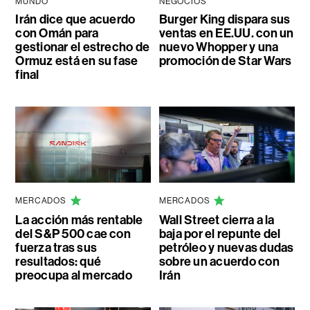
MUNDO
NEGOCIOS
Irán dice que acuerdo
Burger King dispara sus
con Omán para
ventas en EE.UU. con un
gestionar el estrecho de
nuevo Whopper y una
Ormuz está en su fase
promoción de Star Wars
final
MERCADOS
MERCADOS
La acción más rentable
Wall Street cierra a la
del S&P 500 cae con
baja por el repunte del
fuerza tras sus
petróleo y nuevas dudas
resultados: qué
sobre un acuerdo con
preocupa al mercado
Irán