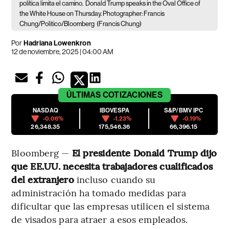
política limita el camino.
Donald Trump speaks in the Oval Office of
the White House on Thursday. Photographer: Francis
Chung/Politico/Bloomberg
(Francis Chung)
Por
Hadriana Lowenkron
12 de noviembre, 2025 | 04:00 AM
ÚLTIMAS
COTIZACIONES
NASDAQ
IBOVESPA
S&P/BMV IPC
-0.06%
-1.23%
-0.19%
26,348.35
175,546.36
66,396.15
Bloomberg —
El presidente Donald Trump dijo
que EE.UU. necesita trabajadores cualificados
del extranjero
incluso cuando su
administración ha tomado medidas para
dificultar que las empresas utilicen el sistema
de visados para atraer a esos empleados.