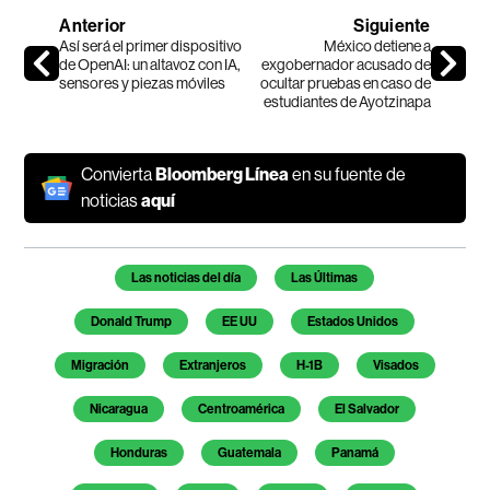
Anterior
Siguiente
Así será el primer dispositivo
México detiene a
de OpenAI: un altavoz con IA,
exgobernador acusado de
sensores y piezas móviles
ocultar pruebas en caso de
estudiantes de Ayotzinapa
Convierta
Bloomberg Línea
en su fuente de
noticias
aquí
Temas de este artículo
Las noticias del día
Las Últimas
Donald Trump
EE UU
Estados Unidos
Migración
Extranjeros
H-1B
Visados
Nicaragua
Centroamérica
El Salvador
Honduras
Guatemala
Panamá