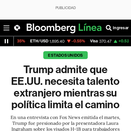
PUBLICIDAD
Ingresar
ETH/USD
-0.55%
Visa
+0.52%
MercadoL
1,895.40
370.47
ESTADOS UNIDOS
Trump admite que
EE.UU. necesita talento
extranjero mientras su
política limita el camino
En una entrevista con Fox News emitida el martes,
Trump fue presionado por la presentadora Laura
Ingraham sobre los visados H-1B para trabajadores