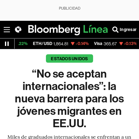
PUBLICIDAD
Ingresar
%
ETH/USD
-0.14%
Visa
-0.13%
MercadoLib
1,864.81
365.67
ESTADOS UNIDOS
“No se aceptan
internacionales”: la
nueva barrera para los
jóvenes migrantes en
EE.UU.
Miles de graduados internacionales se enfrentan a un