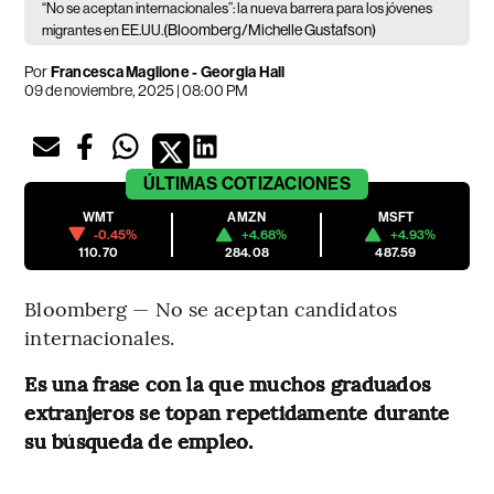
“No se aceptan internacionales”: la nueva barrera para los jóvenes
(Bloomberg/Michelle Gustafson)
migrantes en EE.UU.
Por
Francesca Maglione - Georgia Hall
09 de noviembre, 2025 | 08:00 PM
ÚLTIMAS
COTIZACIONES
WMT
AMZN
MSFT
-0.45%
+4.68%
+4.93%
110.70
284.08
487.59
Bloomberg — No se aceptan candidatos
internacionales.
Es una frase con la que muchos graduados
extranjeros se topan repetidamente durante
su búsqueda de empleo.