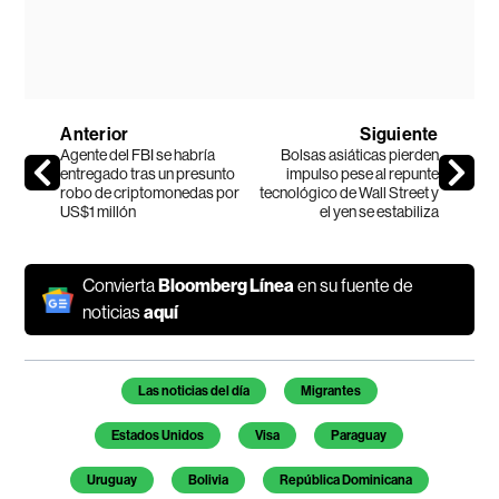
Anterior
Siguiente
Agente del FBI se habría
Bolsas asiáticas pierden
entregado tras un presunto
impulso pese al repunte
robo de criptomonedas por
tecnológico de Wall Street y
US$1 millón
el yen se estabiliza
Convierta
Bloomberg Línea
en su fuente de
noticias
aquí
Temas de este artículo
Las noticias del día
Migrantes
Estados Unidos
Visa
Paraguay
Uruguay
Bolivia
República Dominicana