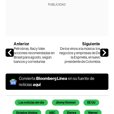
PUBLICIDAD
Anterior
Siguiente
Petrobras, Itaú y Vale:
De los vinos a la música: los
acciones recomendadas en
negocios y empresas de De
Brasil para agosto, según
la Espriella, el nuevo
bancos y corredurías
presidente de Colombia
Convierta
Bloomberg Línea
en su fuente de
noticias
aquí
Temas de este artículo
Las noticias del día
Jimmy Kimmel
EE UU
Estados Unidos
ABC
Disney
Warner