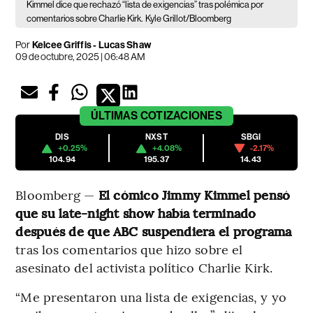
Kimmel dice que rechazó “lista de exigencias” tras polémica por
comentarios sobre Charlie Kirk.
Kyle Grillot/Bloomberg
Por
Kelcee Griffis - Lucas Shaw
09 de octubre, 2025 | 06:48 AM
ÚLTIMAS
COTIZACIONES
DIS
NXST
SBGI
+0.25%
+4.08%
-2.17%
104.94
195.37
14.43
Bloomberg —
El cómico Jimmy Kimmel pensó
que su late-night show había terminado
después de que ABC suspendiera el programa
tras los comentarios que hizo sobre el
asesinato del activista político Charlie Kirk.
“Me presentaron una lista de exigencias, y yo