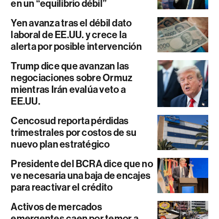
en un “equilibrio débil”
Yen avanza tras el débil dato
laboral de EE.UU. y crece la
alerta por posible intervención
Trump dice que avanzan las
negociaciones sobre Ormuz
mientras Irán evalúa veto a
EE.UU.
Cencosud reporta pérdidas
trimestrales por costos de su
nuevo plan estratégico
Presidente del BCRA dice que no
ve necesaria una baja de encajes
para reactivar el crédito
Activos de mercados
emergentes caen por temor a