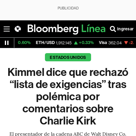
PUBLICIDAD
Ingresar
ETH/USD
+0.33%
Visa
-2.28%
MercadoLi
1,912.145
362.04
ESTADOS UNIDOS
Kimmel dice que rechazó
“lista de exigencias” tras
polémica por
comentarios sobre
Charlie Kirk
El presentador de la cadena ABC de Walt Disney Co.