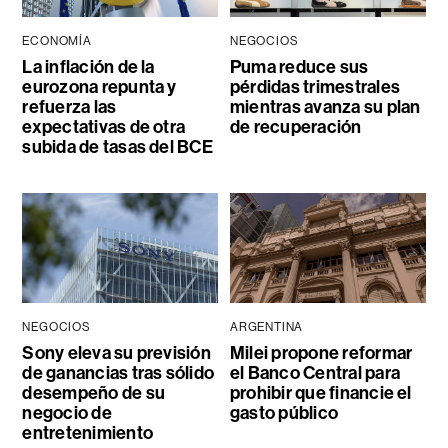
ECONOMÍA
NEGOCIOS
La inflación de la
Puma reduce sus
eurozona repunta y
pérdidas trimestrales
refuerza las
mientras avanza su plan
expectativas de otra
de recuperación
subida de tasas del BCE
NEGOCIOS
ARGENTINA
Sony eleva su previsión
Milei propone reformar
de ganancias tras sólido
el Banco Central para
desempeño de su
prohibir que financie el
negocio de
gasto público
entretenimiento