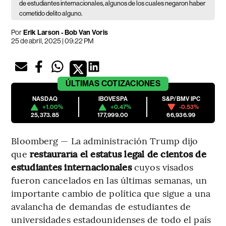
de estudiantes internacionales, algunos de los cuales negaron haber
cometido delito alguno.
Por
Erik Larson - Bob Van Voris
25 de abril, 2025 | 09:22 PM
ÚLTIMAS
COTIZACIONES
NASDAQ
IBOVESPA
S&P/BMV IPC
+1.00%
+0.47%
-0.53%
25,373.85
177,999.00
66,936.99
Bloomberg — La administración Trump dijo
que
restauraría el estatus legal de cientos de
estudiantes internacionales
cuyos visados
fueron cancelados en las últimas semanas, un
importante cambio de política que sigue a una
avalancha de demandas de estudiantes de
universidades estadounidenses de todo el país