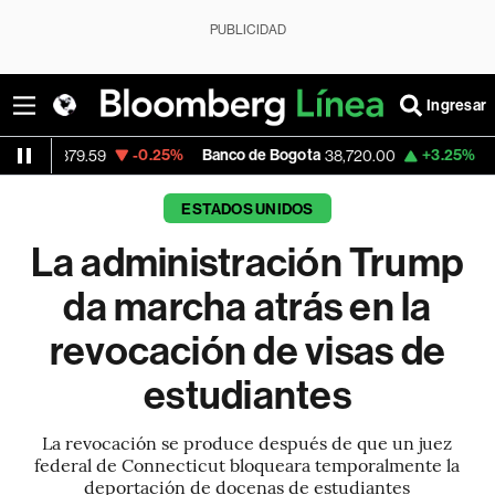
PUBLICIDAD
Ingresar
-0.25%
Banco de Bogota
+3.25%
Apple
.59
38,720.00
308.6
ESTADOS UNIDOS
La administración Trump
da marcha atrás en la
revocación de visas de
estudiantes
La revocación se produce después de que un juez
federal de Connecticut bloqueara temporalmente la
deportación de docenas de estudiantes