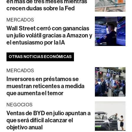
en más de tres meses mientras
crecen dudas sobre la Fed
MERCADOS
Wall Street cerró con ganancias
un julio volátil gracias a Amazon y
el entusiasmo por la IA
OTRAS NOTICIAS ECONÓMICAS
MERCADOS
Inversores en préstamos se
muestran reticentes a medida
que aumenta el temor
NEGOCIOS
Ventas de BYD en julio apuntan a
que será difícil alcanzar el
objetivo anual