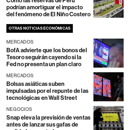
Cómo las reservas de Perú
podrían amortiguar el impacto
del fenómeno de El Niño Costero
OTRAS NOTICIAS ECONÓMICAS
MERCADOS
BofA advierte que los bonos del
Tesoro seguirán cayendo si la
Fed no presenta un plan claro
MERCADOS
Bolsas asiáticas suben
impulsadas por el repunte de las
tecnológicas en Wall Street
NEGOCIOS
Snap eleva la previsión de ventas
antes de lanzar sus gafas de