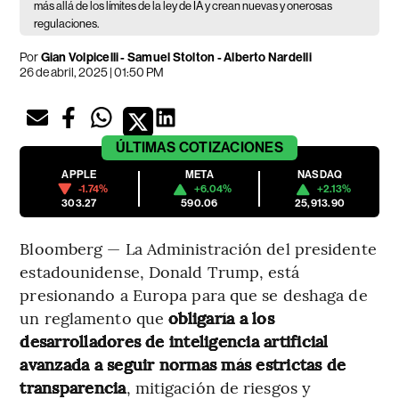
más allá de los límites de la ley de IA y crean nuevas y onerosas
regulaciones.
Por
Gian Volpicelli - Samuel Stolton - Alberto Nardelli
26 de abril, 2025 | 01:50 PM
ÚLTIMAS
COTIZACIONES
APPLE
META
NASDAQ
-1.74%
+6.04%
+2.13%
303.27
590.06
25,913.90
Bloomberg — La Administración del presidente
estadounidense, Donald Trump, está
presionando a Europa para que se deshaga de
un reglamento que
obligaría a los
desarrolladores de inteligencia artificial
avanzada a seguir normas más estrictas de
transparencia
, mitigación de riesgos y