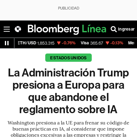
PUBLICIDAD
Ingresar
USD
-0.76%
Visa
-0.13%
MercadoLibre
1,853.315
365.67
1,90
ESTADOS UNIDOS
La Administración Trump
presiona a Europa para
que abandone el
reglamento sobre IA
Washington presiona a la UE para frenar su código de
buenas prácticas en IA, al considerar que impone
obligaciones excesivas a las empresas y restringe la