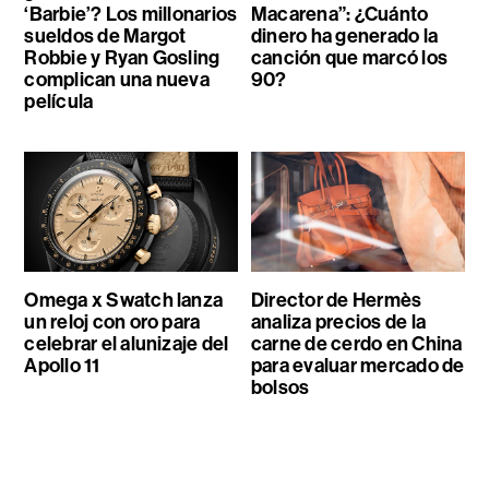
‘Barbie’? Los millonarios
Macarena”: ¿Cuánto
sueldos de Margot
dinero ha generado la
Robbie y Ryan Gosling
canción que marcó los
complican una nueva
90?
película
Omega x Swatch lanza
Director de Hermès
un reloj con oro para
analiza precios de la
celebrar el alunizaje del
carne de cerdo en China
Apollo 11
para evaluar mercado de
bolsos