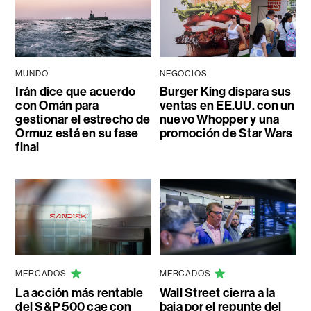
MUNDO
NEGOCIOS
Irán dice que acuerdo
Burger King dispara sus
con Omán para
ventas en EE.UU. con un
gestionar el estrecho de
nuevo Whopper y una
Ormuz está en su fase
promoción de Star Wars
final
MERCADOS
MERCADOS
La acción más rentable
Wall Street cierra a la
del S&P 500 cae con
baja por el repunte del