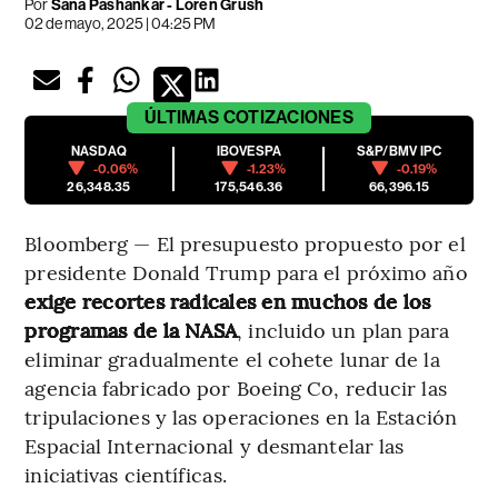
Por
Sana Pashankar - Loren Grush
02 de mayo, 2025 | 04:25 PM
ÚLTIMAS
COTIZACIONES
NASDAQ
IBOVESPA
S&P/BMV IPC
-0.06%
-1.23%
-0.19%
26,348.35
175,546.36
66,396.15
Bloomberg — El presupuesto propuesto por el
presidente Donald Trump para el próximo año
exige recortes radicales en muchos de los
programas de la NASA
, incluido un plan para
eliminar gradualmente el cohete lunar de la
agencia fabricado por Boeing Co, reducir las
tripulaciones y las operaciones en la Estación
Espacial Internacional y desmantelar las
iniciativas científicas.