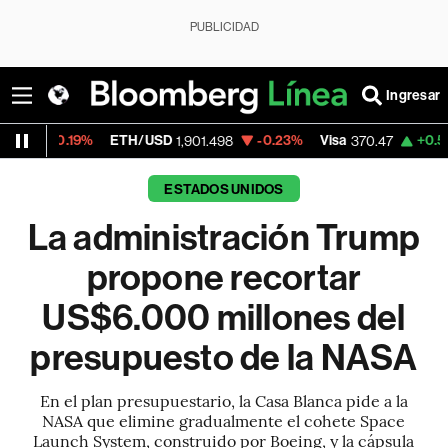
PUBLICIDAD
Ingresar
9%
ETH/USD
-0.23%
Visa
+0.52%
Mercad
1,901.498
370.47
ESTADOS UNIDOS
La administración Trump
propone recortar
US$6.000 millones del
presupuesto de la NASA
En el plan presupuestario, la Casa Blanca pide a la
NASA que elimine gradualmente el cohete Space
Launch System, construido por Boeing, y la cápsula