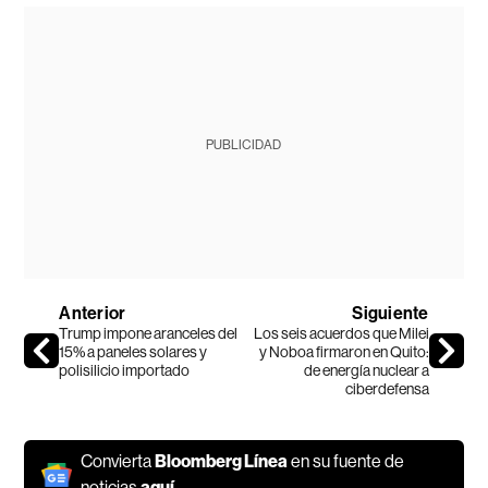
PUBLICIDAD
Anterior
Siguiente
Trump impone aranceles del
Los seis acuerdos que Milei
15% a paneles solares y
y Noboa firmaron en Quito:
polisilicio importado
de energía nuclear a
ciberdefensa
Convierta
Bloomberg Línea
en su fuente de
noticias
aquí