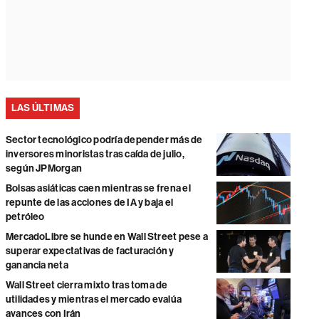
LAS ÚLTIMAS
Sector tecnológico podría depender más de
inversores minoristas tras caída de julio,
según JPMorgan
Bolsas asiáticas caen mientras se frena el
repunte de las acciones de IA y baja el
petróleo
MercadoLibre se hunde en Wall Street pese a
superar expectativas de facturación y
ganancia neta
Wall Street cierra mixto tras toma de
utilidades y mientras el mercado evalúa
avances con Irán