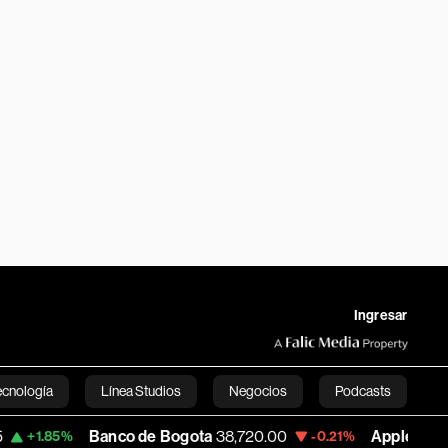
Ingresar
ecnología
Línea Studios
Negocios
Podcasts
Banco de Bogota
38,720.00
Apple
310.94
%
-0.21%
+0.
English