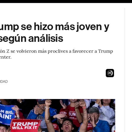
ump se hizo más joven y
según análisis
ón Z se volvieron más proclives a favorecer a Trump
enter.
24
IDAD