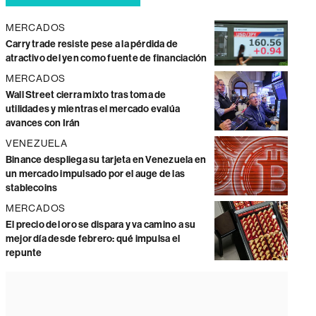
MERCADOS
Carry trade resiste pese a la pérdida de
atractivo del yen como fuente de financiación
MERCADOS
Wall Street cierra mixto tras toma de
utilidades y mientras el mercado evalúa
avances con Irán
VENEZUELA
Binance despliega su tarjeta en Venezuela en
un mercado impulsado por el auge de las
stablecoins
MERCADOS
El precio del oro se dispara y va camino a su
mejor día desde febrero: qué impulsa el
repunte