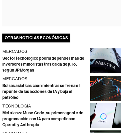
OTRAS NOTICIAS ECONÓMICAS
MERCADOS
Sector tecnológico podría depender más de
inversores minoristas tras caída de julio,
según JPMorgan
MERCADOS
Bolsas asiáticas caen mientras se frena el
repunte de las acciones de IA y baja el
petróleo
TECNOLOGÍA
Meta lanza Muse Code, su primer agente de
programación con IA para competir con
OpenAI y Anthropic