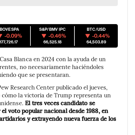
IBOVESPA
S&P/BMV IPC
BTC/USD
-0.09%
-0.46%
-0.44%
177,726.17
66,525.18
64,503.89
Casa Blanca en 2024 con la ayuda de un
erentes, no necesariamente haciéndoles
uiendo que se presentaran.
 Pew Research Center publicado el jueves,
e cómo la victoria de Trump representa un
unidense.
El tres veces candidato se
 el voto popular nacional desde 1988, en
artidarios y extrayendo nueva fuerza de los