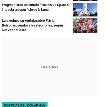
Fragmento de un cohete Falcon 9 de SpaceX
impacta la superficie de la Luna
Lula reduce su ventaja sobre Flávio
Bolsonaro rumbo a las elecciones, según
nueva encuesta
PUBLICIDAD
NOTICIAS DEL DÓLAR HOY