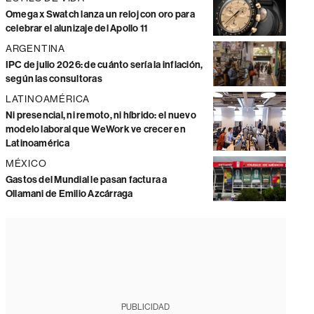
Omega x Swatch lanza un reloj con oro para
celebrar el alunizaje del Apollo 11
ARGENTINA
IPC de julio 2026: de cuánto sería la inflación,
según las consultoras
LATINOAMÉRICA
Ni presencial, ni remoto, ni híbrido: el nuevo
modelo laboral que WeWork ve crecer en
Latinoamérica
MÉXICO
Gastos del Mundial le pasan factura a
Ollamani de Emilio Azcárraga
PUBLICIDAD