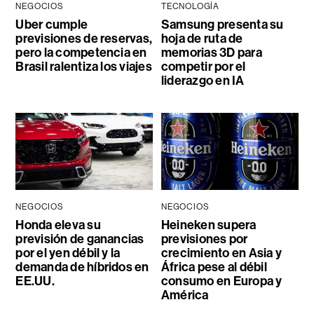
NEGOCIOS
TECNOLOGÍA
Uber cumple
Samsung presenta su
previsiones de reservas,
hoja de ruta de
pero la competencia en
memorias 3D para
Brasil ralentiza los viajes
competir por el
liderazgo en IA
NEGOCIOS
NEGOCIOS
Honda eleva su
Heineken supera
previsión de ganancias
previsiones por
por el yen débil y la
crecimiento en Asia y
demanda de híbridos en
África pese al débil
EE.UU.
consumo en Europa y
América