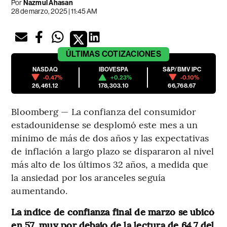
Por
Nazmul Ahasan
28 de marzo, 2025 | 11:45 AM
ÚLTIMAS
COTIZACIONES
NASDAQ
IBOVESPA
S&P/BMV IPC
-0.47%
+0.23%
-0.10%
26,461.12
178,303.10
66,768.67
Bloomberg — La confianza del consumidor
estadounidense se desplomó este mes a un
mínimo de más de dos años y las expectativas
de inflación a largo plazo se dispararon al nivel
más alto de los últimos 32 años, a medida que
la ansiedad por los aranceles seguía
aumentando.
La índice de confianza final de marzo se ubicó
en 57, muy por debajo de la lectura de 64,7 del