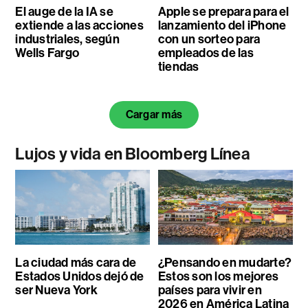
El auge de la IA se
Apple se prepara para el
extiende a las acciones
lanzamiento del iPhone
industriales, según
con un sorteo para
Wells Fargo
empleados de las
tiendas
Cargar más
Lujos y vida en Bloomberg Línea
La ciudad más cara de
¿Pensando en mudarte?
Estados Unidos dejó de
Estos son los mejores
ser Nueva York
países para vivir en
2026 en América Latina