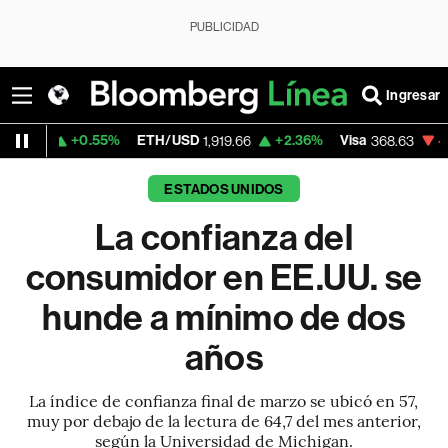
PUBLICIDAD
Ingresar
.55%
ETH/USD
+2.36%
Visa
-0.26%
Merc
1,919.66
368.63
ESTADOS UNIDOS
La confianza del
consumidor en EE.UU. se
hunde a mínimo de dos
años
La índice de confianza final de marzo se ubicó en 57,
muy por debajo de la lectura de 64,7 del mes anterior,
según la Universidad de Michigan.