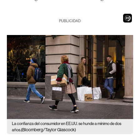
21
PUBLICIDAD
La confianza del consumidor en EE.UU. se hunde a mínimo de dos
(Bloomberg/Taylor Glascock)
años.