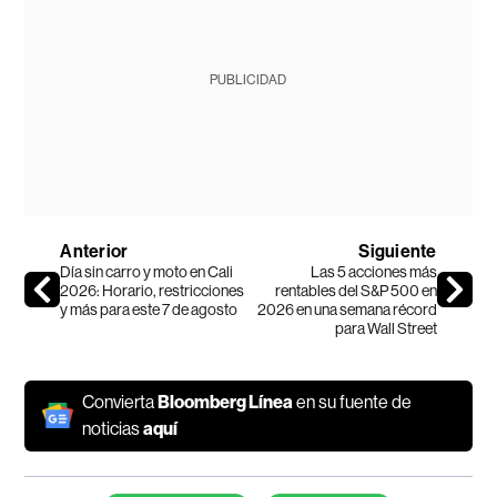
PUBLICIDAD
Anterior
Siguiente
Día sin carro y moto en Cali
Las 5 acciones más
2026: Horario, restricciones
rentables del S&P 500 en
y más para este 7 de agosto
2026 en una semana récord
para Wall Street
Convierta
Bloomberg Línea
en su fuente de
noticias
aquí