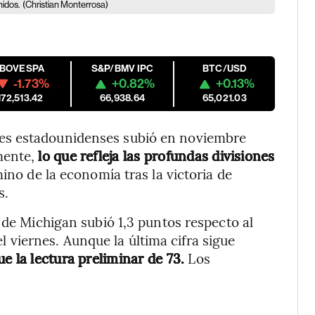
nidos.
(Christian Monterrosa)
IBOVESPA
S&P/BMV IPC
BTC/USD
-1.73%
+0.82%
+0.13%
172,513.42
66,938.64
65,021.03
es estadounidenses subió en noviembre
mente,
lo que refleja las profundas divisiones
ino de la economía tras la victoria de
s.
 de Michigan subió 1,3 puntos respecto al
l viernes. Aunque la última cifra sigue
e la lectura preliminar de 73.
Los