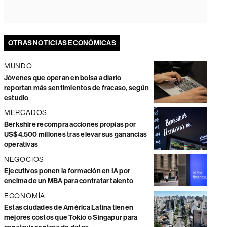
OTRAS NOTICIAS ECONÓMICAS
MUNDO
Jóvenes que operan en bolsa a diario
reportan más sentimientos de fracaso, según
estudio
MERCADOS
Berkshire recompra acciones propias por
US$4.500 millones tras elevar sus ganancias
operativas
NEGOCIOS
Ejecutivos ponen la formación en IA por
encima de un MBA para contratar talento
ECONOMÍA
Estas ciudades de América Latina tienen
mejores costos que Tokio o Singapur para