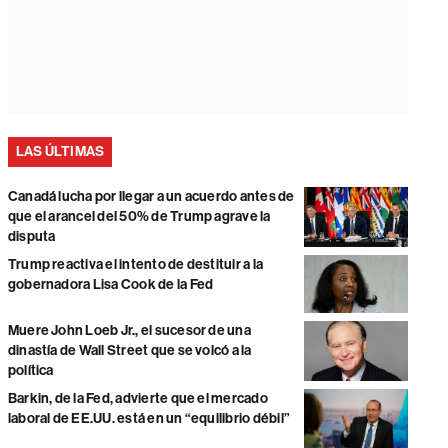
LAS ÚLTIMAS
Canadá lucha por llegar a un acuerdo antes de
que el arancel del 50% de Trump agrave la
disputa
Trump reactiva el intento de destituir a la
gobernadora Lisa Cook de la Fed
Muere John Loeb Jr., el sucesor de una
dinastía de Wall Street que se volcó a la
política
Barkin, de la Fed, advierte que el mercado
laboral de EE.UU. está en un “equilibrio débil”