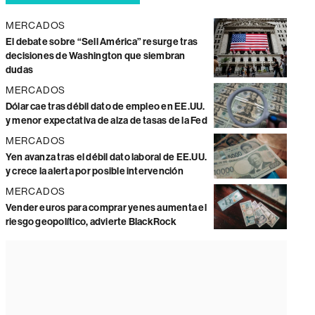
MERCADOS
El debate sobre “Sell América” resurge tras
decisiones de Washington que siembran
dudas
MERCADOS
Dólar cae tras débil dato de empleo en EE.UU.
y menor expectativa de alza de tasas de la Fed
MERCADOS
Yen avanza tras el débil dato laboral de EE.UU.
y crece la alerta por posible intervención
MERCADOS
Vender euros para comprar yenes aumenta el
riesgo geopolítico, advierte BlackRock