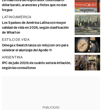
La mala hora del exportador colombiano:
dólar barato, aranceles y fletes que no dan
tregua
LATINOAMÉRICA
Los 5 países de América Latina con mayor
calidad de vida en 2026, según clasificación
de Wharton
ESTILO DE VIDA
Omega x Swatch lanza un reloj con oro para
celebrar el alunizaje del Apollo 11
ARGENTINA
IPC de julio 2026: de cuánto sería la inflación,
según las consultoras
PUBLICIDAD