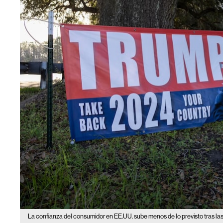
La confianza del consumidor en EE.UU. sube menos de lo previsto tras la