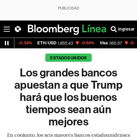
PUBLICIDAD
Ingresar
4%
ETH/USD
-0.64%
Visa
-0.13%
MercadoL
1,855.43
365.67
ESTADOS UNIDOS
Los grandes bancos
apuestan a que Trump
hará que los buenos
tiempos sean aún
mejores
En conjunto, los seis mayores bancos estadounidenses