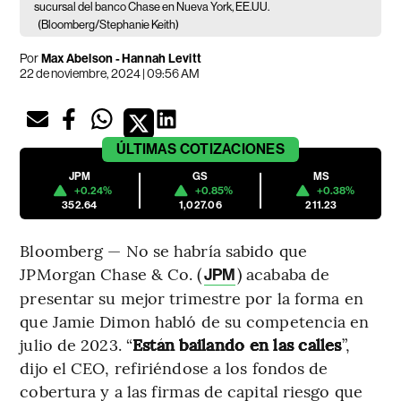
sucursal del banco Chase en Nueva York, EE.UU.
(Bloomberg/Stephanie Keith)
Por
Max Abelson - Hannah Levitt
22 de noviembre, 2024 | 09:56 AM
ÚLTIMAS
COTIZACIONES
JPM
GS
MS
+0.24%
+0.85%
+0.38%
352.64
1,027.06
211.23
Bloomberg — No se habría sabido que
JPMorgan Chase & Co. (
) acababa de
JPM
presentar su mejor trimestre por la forma en
que Jamie Dimon habló de su competencia en
julio de 2023. “
Están bailando en las calles
”,
dijo el CEO, refiriéndose a los fondos de
cobertura y a las firmas de capital riesgo que