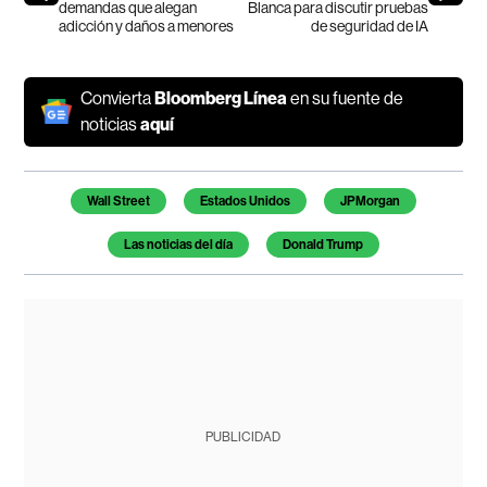
demandas que alegan
Blanca para discutir pruebas
adicción y daños a menores
de seguridad de IA
Convierta
Bloomberg Línea
en su fuente de
noticias
aquí
Temas de este artículo
Wall Street
Estados Unidos
JPMorgan
Las noticias del día
Donald Trump
PUBLICIDAD