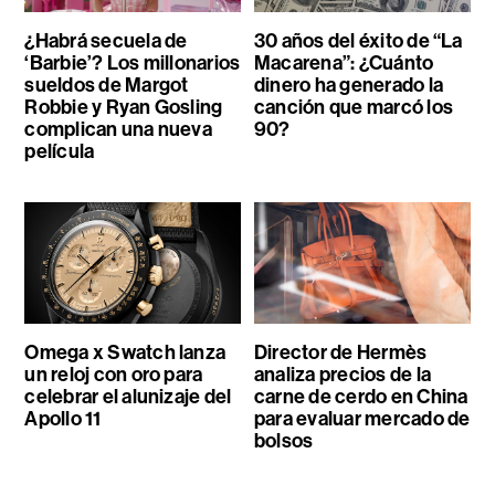
¿Habrá secuela de
30 años del éxito de “La
‘Barbie’? Los millonarios
Macarena”: ¿Cuánto
sueldos de Margot
dinero ha generado la
Robbie y Ryan Gosling
canción que marcó los
complican una nueva
90?
película
Omega x Swatch lanza
Director de Hermès
un reloj con oro para
analiza precios de la
celebrar el alunizaje del
carne de cerdo en China
Apollo 11
para evaluar mercado de
bolsos