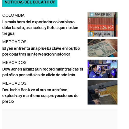
NOTICIAS DEL DÓLAR HOY
COLOMBIA
La mala hora del exportador colombiano:
dólar barato, aranceles y fletes que no dan
tregua
MERCADOS
El yen enfrenta una prueba clave en los 155
por dólar tras la intervención histórica
MERCADOS
Dow Jones alcanza un récord mientras cae el
petróleo por señales de alivio desde Irán
MERCADOS
Deutsche Bank ve al oro en una fase
explosiva y mantiene sus proyecciones de
precio