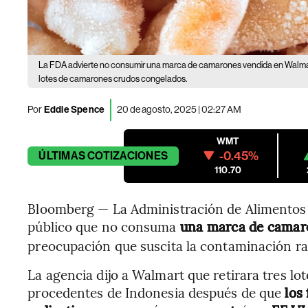
La FDA advierte no consumir una marca de camarones vendida en Walmart
lotes de camarones crudos congelados.
Por
Eddie Spence
20 de agosto, 2025 | 02:27 AM
WMT
-0.45%
ÚLTIMAS
COTIZACIONES
110.70
Bloomberg — La Administración de Alimentos
público que no consuma
una marca de camar
preocupación que suscita la contaminación ra
La agencia dijo a Walmart que retirara tres 
procedentes de Indonesia después de que
los