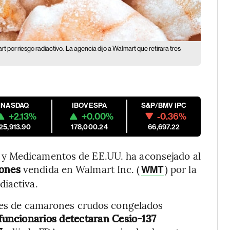
 por riesgo radiactivo.
La agencia dijo a Walmart que retirara tres
NASDAQ
IBOVESPA
S&P/BMV IPC
+2.13%
+0.00%
-0.36%
25,913.90
178,000.24
66,697.22
 y Medicamentos de EE.UU. ha aconsejado al
ones
vendida en Walmart Inc. (
) por la
WMT
diactiva.
lotes de camarones crudos congelados
 funcionarios detectaran Cesio-137