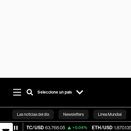
Seleccione un país
Las noticias del día
Newsletters
Línea Mundial
TC/USD
63,768.05
ETH/USD
1,870.135
V
+0.04%
+0.14%
Bloomberg 