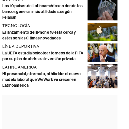
Los 10 países de Latinoamérica en donde los
bancos generan más utilidades, según
Felaban
TECNOLOGÍA
El lanzamiento del iPhone 18 está cerca y
estas son las últimas novedades
LÍNEA DEPORTIVA
La UEFA estudia boicotear torneos de la FIFA
por su plan de abrirse a inversión privada
LATINOAMÉRICA
Ni presencial, ni remoto, ni híbrido: el nuevo
modelo laboral que WeWork ve crecer en
Latinoamérica