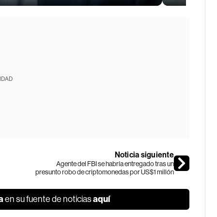
IDAD
Noticia siguiente
Agente del FBI se habría entregado tras un
presunto robo de criptomonedas por US$1 millón
a
aquí
en su fuente de noticias