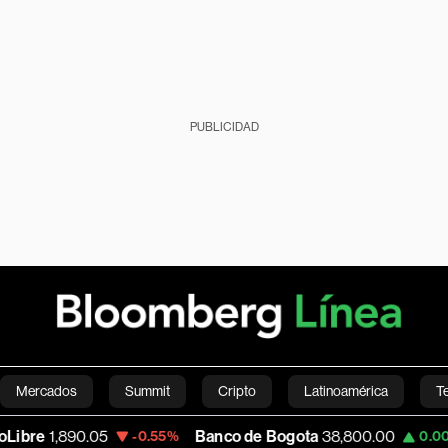
PUBLICIDAD
Mercados
Summit
Cripto
Latinoamérica
T
.05
Banco de Bogota
38,800.00
Apple
3
-0.55%
0.00%
Green
Economía
Estilo de vida
Mundo
Videos