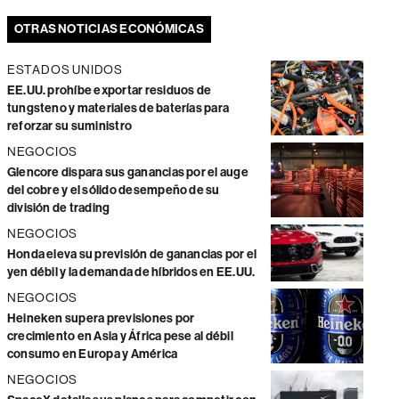
OTRAS NOTICIAS ECONÓMICAS
ESTADOS UNIDOS
EE.UU. prohíbe exportar residuos de
tungsteno y materiales de baterías para
reforzar su suministro
NEGOCIOS
Glencore dispara sus ganancias por el auge
del cobre y el sólido desempeño de su
división de trading
NEGOCIOS
Honda eleva su previsión de ganancias por el
yen débil y la demanda de híbridos en EE.UU.
NEGOCIOS
Heineken supera previsiones por
crecimiento en Asia y África pese al débil
consumo en Europa y América
NEGOCIOS