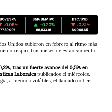
IBOVESPA
S&P/BMV IPC
BTC/USD
-0.06%
+0.20%
-0.31%
177,894.97
66,833.16
64,098.65
os Unidos subieron en febrero al ritmo más
pone un respiro tras meses de estancamiento
,2%, tras un fuerte avance del 0,5% en
ísticas Laborales
publicados el miércoles.
ía, a menudo volátiles, el llamado índice