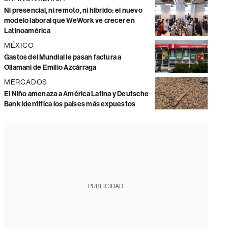
Ni presencial, ni remoto, ni híbrido: el nuevo
modelo laboral que WeWork ve crecer en
Latinoamérica
MÉXICO
Gastos del Mundial le pasan factura a
Ollamani de Emilio Azcárraga
MERCADOS
El Niño amenaza a América Latina y Deutsche
Bank identifica los países más expuestos
PUBLICIDAD