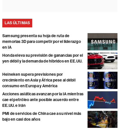
LAS ÚLTIMAS
Samsung presenta su hoja de ruta de
memorias 3D para competir por el liderazgo
en IA
Honda eleva su previsión de ganancias por el
yen débil y la demanda de híbridos en EE.UU.
Heineken supera previsiones por
crecimiento en Asia y África pese al débil
consumo en Europa y América
Acciones asiáticas avanzan por la IA mientras
cae el petróleo ante posible acuerdo entre
EE.UU. e Irán
PMI de servicios de China cae a su nivel más
bajo en casi dos años