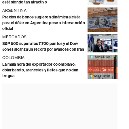
está siendo tan atractivo
ARGENTINA
Precios de bonos sugieren dinámica alcista
para el dólar en Argentina pese a intervención
oficial
MERCADOS
S&P 500 supera los 7.700 puntos y el Dow
Jones alcanza un récord por avances con Irán
COLOMBIA
La mala hora del exportador colombiano:
dólar barato, aranceles y fletes que no dan
tregua