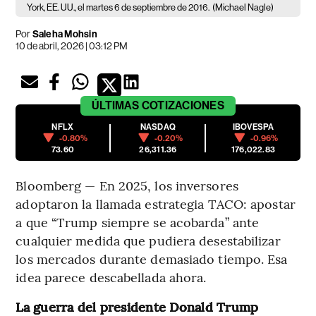
York, EE. UU., el martes 6 de septiembre de 2016.
(Michael Nagle)
Por
Saleha Mohsin
10 de abril, 2026 | 03:12 PM
ÚLTIMAS
COTIZACIONES
NFLX
NASDAQ
IBOVESPA
-0.80%
-0.20%
-0.96%
73.60
26,311.36
176,022.83
Bloomberg — En 2025, los inversores
adoptaron la llamada estrategia TACO: apostar
a que “Trump siempre se acobarda” ante
cualquier medida que pudiera desestabilizar
los mercados durante demasiado tiempo. Esa
idea parece descabellada ahora.
La guerra del presidente Donald Trump