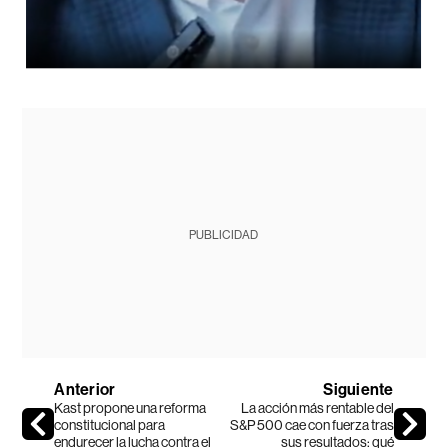
PUBLICIDAD
Anterior
Siguiente
Kast propone una reforma
La acción más rentable del
constitucional para
S&P 500 cae con fuerza tras
endurecer la lucha contra el
sus resultados: qué