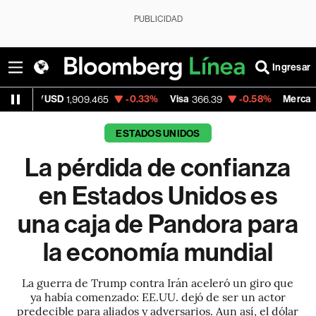
PUBLICIDAD
Ingresar
SD
-0.33%
Visa
-0.58%
MercadoLibre
1,909.465
366.39
1,78
ESTADOS UNIDOS
La pérdida de confianza
en Estados Unidos es
una caja de Pandora para
la economía mundial
La guerra de Trump contra Irán aceleró un giro que
ya había comenzado: EE.UU. dejó de ser un actor
predecible para aliados y adversarios. Aun así, el dólar