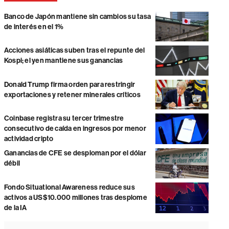
Banco de Japón mantiene sin cambios su tasa
de interés en el 1%
Acciones asiáticas suben tras el repunte del
Kospi; el yen mantiene sus ganancias
Donald Trump firma orden para restringir
exportaciones y retener minerales críticos
Coinbase registra su tercer trimestre
consecutivo de caída en ingresos por menor
actividad cripto
Ganancias de CFE se desploman por el dólar
débil
Fondo Situational Awareness reduce sus
activos a US$10.000 millones tras desplome
de la IA