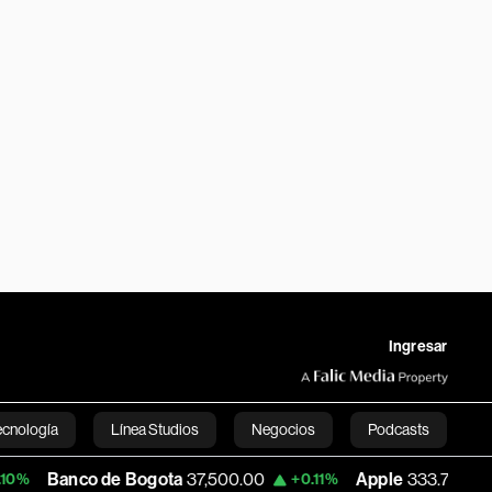
Ingresar
ecnología
Línea Studios
Negocios
Podcasts
co de Bogota
37,500.00
Apple
333.75
US
+0.11%
-1.29%
English