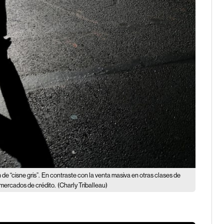
de “cisne gris”.
En contraste con la venta masiva en otras clases de
 mercados de crédito.
(Charly Triballeau)