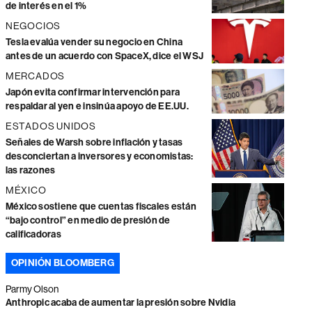
de interés en el 1%
NEGOCIOS
Tesla evalúa vender su negocio en China
antes de un acuerdo con SpaceX, dice el WSJ
MERCADOS
Japón evita confirmar intervención para
respaldar al yen e insinúa apoyo de EE.UU.
ESTADOS UNIDOS
Señales de Warsh sobre inflación y tasas
desconciertan a inversores y economistas:
las razones
MÉXICO
México sostiene que cuentas fiscales están
“bajo control” en medio de presión de
calificadoras
OPINIÓN BLOOMBERG
Parmy Olson
Anthropic acaba de aumentar la presión sobre Nvidia