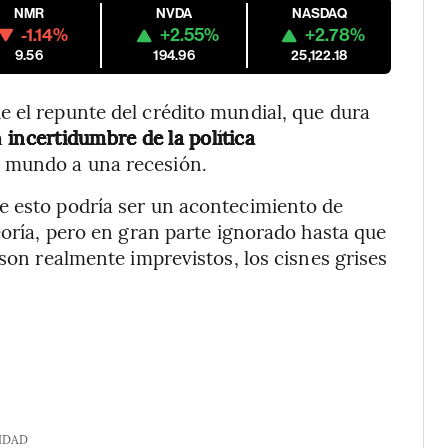
NMR
NVDA
NASDAQ
-1.14%
+2.55%
+2.78%
9.56
194.96
25,122.18
 el repunte del crédito mundial, que dura
a
incertidumbre de la política
l mundo a una recesión.
e esto podría ser un acontecimiento de
eoría, pero en gran parte ignorado hasta que
 son realmente imprevistos, los cisnes grises
IDAD