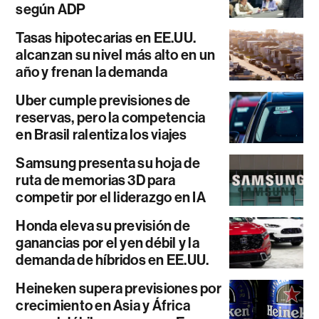
según ADP
Tasas hipotecarias en EE.UU.
alcanzan su nivel más alto en un
año y frenan la demanda
Uber cumple previsiones de
reservas, pero la competencia
en Brasil ralentiza los viajes
Samsung presenta su hoja de
ruta de memorias 3D para
competir por el liderazgo en IA
Honda eleva su previsión de
ganancias por el yen débil y la
demanda de híbridos en EE.UU.
Heineken supera previsiones por
crecimiento en Asia y África