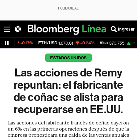
PUBLICIDAD
Ingresar
.17%
ETH/USD
-0.24%
Visa
+0.32%
Merc
1,870.81
370.755
ESTADOS UNIDOS
Las acciones de Remy
repuntan: el fabricante
de coñac se alista para
recuperarse en EE.UU.
Las acciones del fabricante francés de coñac cayeron
un 6% en las primeras operaciones después de que la
empresa pronosticara una caída de las ventas anuales