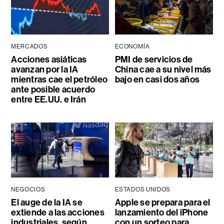
MERCADOS
ECONOMÍA
Acciones asiáticas
PMI de servicios de
avanzan por la IA
China cae a su nivel más
mientras cae el petróleo
bajo en casi dos años
ante posible acuerdo
entre EE.UU. e Irán
NEGOCIOS
ESTADOS UNIDOS
El auge de la IA se
Apple se prepara para el
extiende a las acciones
lanzamiento del iPhone
industriales, según
con un sorteo para