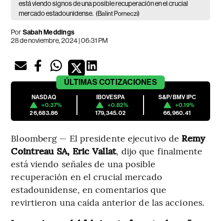
está viendo signos de una posible recuperación en el crucial
mercado estadounidense.
(Balint Porneczi)
Por
Sabah Meddings
28 de noviembre, 2024 | 06:31 PM
ÚLTIMAS
COTIZACIONES
NASDAQ
IBOVESPA
S&P/BMV IPC
+0.37%
+0.82%
+0.19%
26,683.86
179,345.02
66,960.41
Bloomberg — El presidente ejecutivo de
Remy
Cointreau SA, Eric Vallat
, dijo que finalmente
está viendo señales de una posible
recuperación en el crucial mercado
estadounidense, en comentarios que
revirtieron una caída anterior de las acciones.