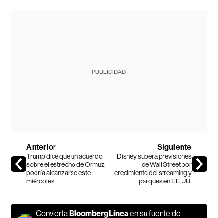
PUBLICIDAD
Anterior
Siguiente
Trump dice que un acuerdo
Disney supera previsiones
sobre el estrecho de Ormuz
de Wall Street por
podría alcanzarse este
crecimiento del streaming y
miércoles
parques en EE.UU.
Convierta
Bloomberg Línea
en su fuente de