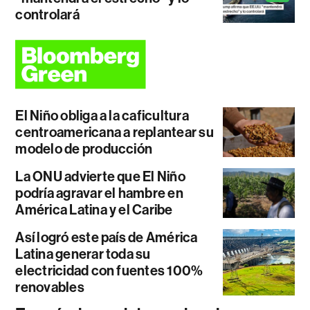
controlará
El Niño obliga a la caficultura
centroamericana a replantear su
modelo de producción
La ONU advierte que El Niño
podría agravar el hambre en
América Latina y el Caribe
Así logró este país de América
Latina generar toda su
electricidad con fuentes 100%
renovables