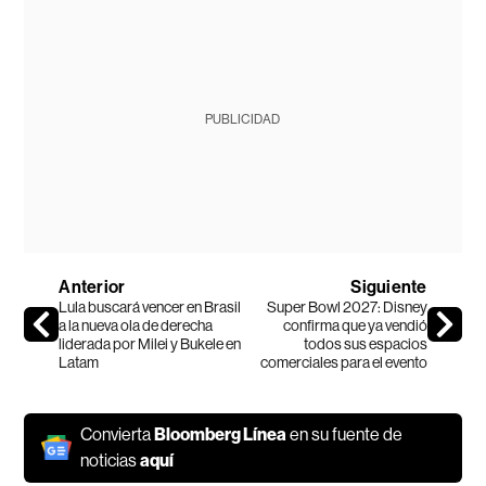
PUBLICIDAD
Anterior
Siguiente
Lula buscará vencer en Brasil
Super Bowl 2027: Disney
a la nueva ola de derecha
confirma que ya vendió
liderada por Milei y Bukele en
todos sus espacios
Latam
comerciales para el evento
Convierta
Bloomberg Línea
en su fuente de
noticias
aquí