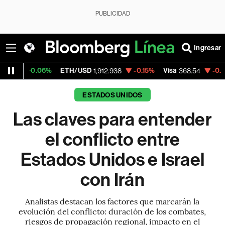
PUBLICIDAD
Ingresar
6%
ETH/USD
-0.15%
Visa
-0.28%
Mercad
1,912.938
368.54
ESTADOS UNIDOS
Las claves para entender
el conflicto entre
Estados Unidos e Israel
con Irán
Analistas destacan los factores que marcarán la
evolución del conflicto: duración de los combates,
riesgos de propagación regional, impacto en el