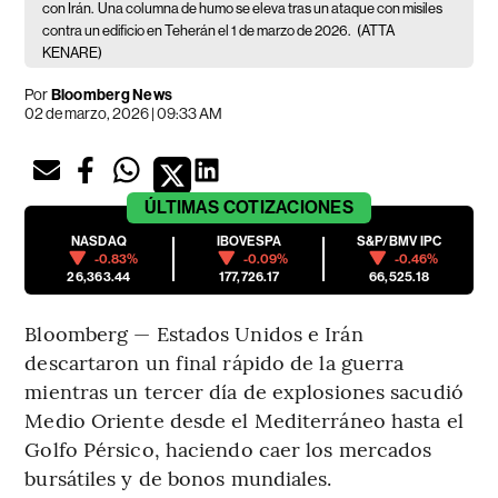
con Irán.
Una columna de humo se eleva tras un ataque con misiles
contra un edificio en Teherán el 1 de marzo de 2026.
(ATTA
KENARE)
Por
Bloomberg News
02 de marzo, 2026 | 09:33 AM
ÚLTIMAS
COTIZACIONES
NASDAQ
IBOVESPA
S&P/BMV IPC
-0.83%
-0.09%
-0.46%
26,363.44
177,726.17
66,525.18
Bloomberg — Estados Unidos e Irán
descartaron un final rápido de la guerra
mientras un tercer día de explosiones sacudió
Medio Oriente desde el Mediterráneo hasta el
Golfo Pérsico, haciendo caer los mercados
bursátiles y de bonos mundiales.