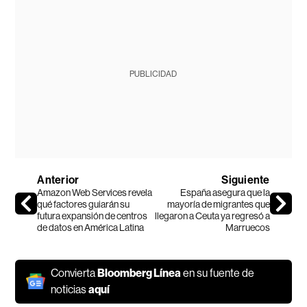
PUBLICIDAD
Anterior
Siguiente
Amazon Web Services revela
España asegura que la
qué factores guiarán su
mayoría de migrantes que
futura expansión de centros
llegaron a Ceuta ya regresó a
de datos en América Latina
Marruecos
Convierta
Bloomberg Línea
en su fuente de
noticias
aquí