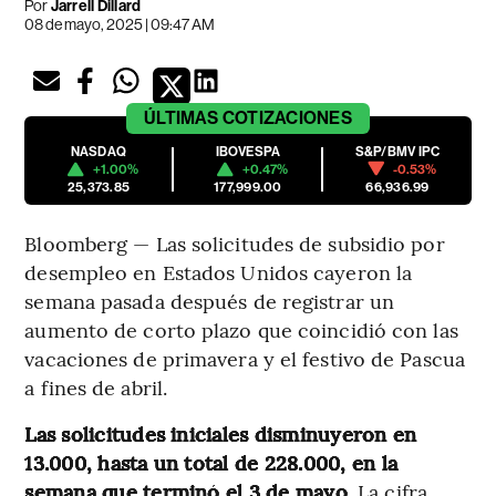
Por
Jarrell Dillard
08 de mayo, 2025 | 09:47 AM
ÚLTIMAS
COTIZACIONES
NASDAQ
IBOVESPA
S&P/BMV IPC
+1.00%
+0.47%
-0.53%
25,373.85
177,999.00
66,936.99
Bloomberg — Las solicitudes de subsidio por
desempleo en Estados Unidos cayeron la
semana pasada después de registrar un
aumento de corto plazo que coincidió con las
vacaciones de primavera y el festivo de Pascua
a fines de abril.
Las solicitudes iniciales disminuyeron en
13.000, hasta un total de 228.000, en la
semana que terminó el 3 de mayo.
La cifra