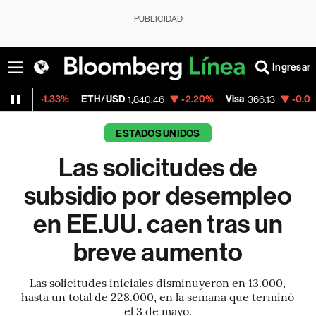
PUBLICIDAD
Ingresar
33%
ETH/USD
-2.20%
Visa
-0.04%
Mercado
1,840.46
366.13
ESTADOS UNIDOS
Las solicitudes de
subsidio por desempleo
en EE.UU. caen tras un
breve aumento
Las solicitudes iniciales disminuyeron en 13.000,
hasta un total de 228.000, en la semana que terminó
el 3 de mayo.