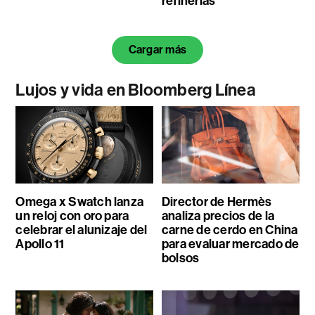
refinerías
Cargar más
Lujos y vida en Bloomberg Línea
Omega x Swatch lanza
Director de Hermès
un reloj con oro para
analiza precios de la
celebrar el alunizaje del
carne de cerdo en China
Apollo 11
para evaluar mercado de
bolsos