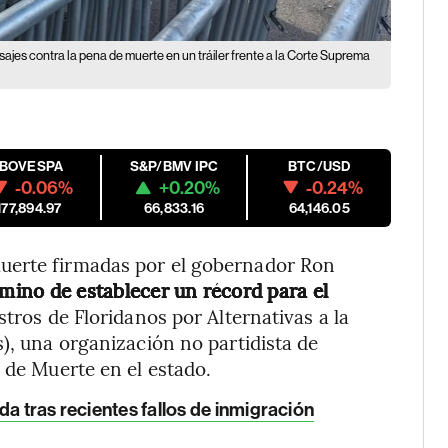
ajes contra la pena de muerte en un tráiler frente a la Corte Suprema
IBOVESPA
S&P/BMV IPC
BTC/USD
-0.06%
+0.20%
-0.24%
177,894.97
66,833.16
64,146.05
uerte firmadas por el gobernador Ron
amino de establecer un récord para el
stros de Floridanos por Alternativas a la
), una organización no partidista de
 de Muerte en el estado.
da tras recientes fallos de inmigración