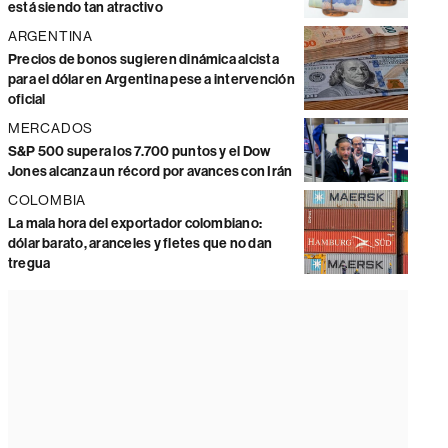
está siendo tan atractivo
ARGENTINA
Precios de bonos sugieren dinámica alcista
para el dólar en Argentina pese a intervención
oficial
MERCADOS
S&P 500 supera los 7.700 puntos y el Dow
Jones alcanza un récord por avances con Irán
COLOMBIA
La mala hora del exportador colombiano:
dólar barato, aranceles y fletes que no dan
tregua