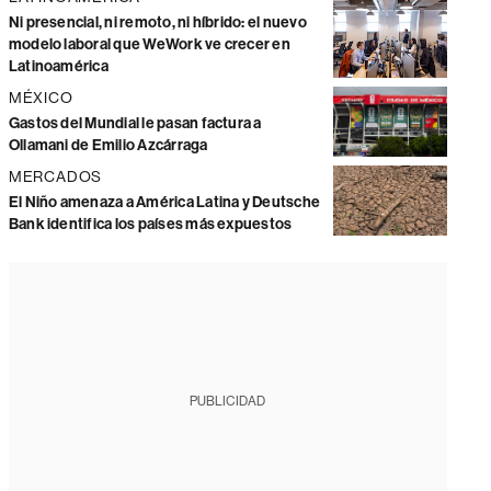
Ni presencial, ni remoto, ni híbrido: el nuevo
modelo laboral que WeWork ve crecer en
Latinoamérica
MÉXICO
Gastos del Mundial le pasan factura a
Ollamani de Emilio Azcárraga
MERCADOS
El Niño amenaza a América Latina y Deutsche
Bank identifica los países más expuestos
PUBLICIDAD