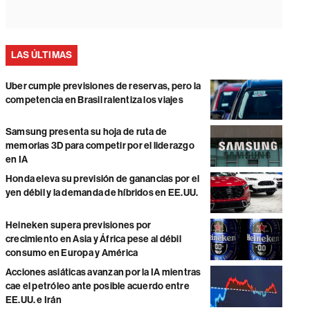
LAS ÚLTIMAS
Uber cumple previsiones de reservas, pero la
competencia en Brasil ralentiza los viajes
Samsung presenta su hoja de ruta de
memorias 3D para competir por el liderazgo
en IA
Honda eleva su previsión de ganancias por el
yen débil y la demanda de híbridos en EE.UU.
Heineken supera previsiones por
crecimiento en Asia y África pese al débil
consumo en Europa y América
Acciones asiáticas avanzan por la IA mientras
cae el petróleo ante posible acuerdo entre
EE.UU. e Irán