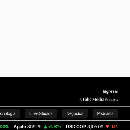
Ingresar
ecnología
Línea Studios
Negocios
Podcasts
e
309.25
USD COP
3,195.99
Tesla
327.26
+1.97%
-1.14%
English