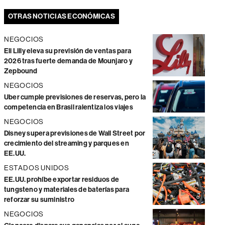
OTRAS NOTICIAS ECONÓMICAS
NEGOCIOS
Eli Lilly eleva su previsión de ventas para
2026 tras fuerte demanda de Mounjaro y
Zepbound
NEGOCIOS
Uber cumple previsiones de reservas, pero la
competencia en Brasil ralentiza los viajes
NEGOCIOS
Disney supera previsiones de Wall Street por
crecimiento del streaming y parques en
EE.UU.
ESTADOS UNIDOS
EE.UU. prohíbe exportar residuos de
tungsteno y materiales de baterías para
reforzar su suministro
NEGOCIOS