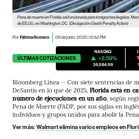
Pena de muerte en Florida: así funcionaría para inmigrantes ilegales.
Mens
de EE.UU., en Washington, DC.
(Divulgación: Death Penalty Action)
Por
Fátima Romero
06 de junio, 2025 | 12:52 PM
NASDAQ
+2.59%
ÚLTIMAS
COTIZACIONES
26,584.99
Bloomberg Línea — Con siete sentencias de m
DeSantis en lo que de 2025,
Florida está en c
número de ejecuciones en un año
, según regi
Pena de Muerte (FADP, por sus siglas en inglés
individuos y grupos unidos para abolir la Pena
Ver más
:
Walmart elimina varios empleos en Flori