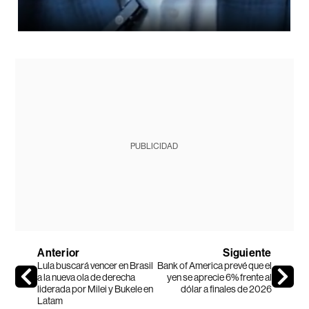
PUBLICIDAD
Anterior
Siguiente
Lula buscará vencer en Brasil
Bank of America prevé que el
a la nueva ola de derecha
yen se aprecie 6% frente al
liderada por Milei y Bukele en
dólar a finales de 2026
Latam