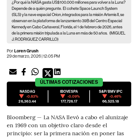
¿Por qué la NASA gasta US$100.000 millones para volver a la Luna?
Depende de a quién pregunte.
El cohete Space Launch System
(SLS) y la nave espacial Orion, integrados para la misión Artemis II, se
observan en la plataforma de lanzamiento 39B del Centro Espacial
Kennedy en Cabo Cañaveral, Florida, el 1 de febrero de 2026, antes
de la primera misión tripulada a la Luna en más de 50 años.
(MIGUEL
J. RODRIGUEZ CARRILLO)
Por
Loren Grush
29 de marzo, 2026 | 12:05 PM
ÚLTIMAS
COTIZACIONES
NASDAQ
IBOVESPA
S&P/BMV IPC
-0.83%
-0.09%
-0.46%
26,363.44
177,726.17
66,525.18
Bloomberg — La NASA llevó a cabo el alunizaje
en 1969 con un objetivo claro desde el
principio: ser la primera nación en poner las