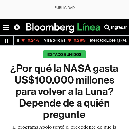
PUBLICIDAD
Ingresar
-0.24%
Visa
-0.28%
MercadoLibre
+1.85%
368.54
1,924.95
ESTADOS UNIDOS
¿Por qué la NASA gasta
US$100.000 millones
para volver a la Luna?
Depende de a quién
pregunte
El programa Apolo sentó el precedente de que la