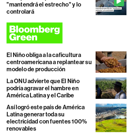
"mantendrá el estrecho" y lo
controlará
El Niño obliga a la caficultura
centroamericana a replantear su
modelo de producción
La ONU advierte que El Niño
podría agravar el hambre en
América Latina y el Caribe
Así logró este país de América
Latina generar toda su
electricidad con fuentes 100%
renovables