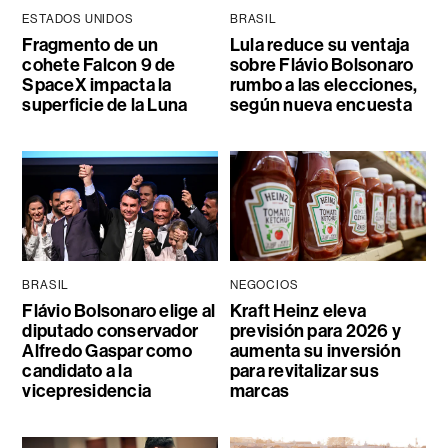
ESTADOS UNIDOS
BRASIL
Fragmento de un
Lula reduce su ventaja
cohete Falcon 9 de
sobre Flávio Bolsonaro
SpaceX impacta la
rumbo a las elecciones,
superficie de la Luna
según nueva encuesta
BRASIL
NEGOCIOS
Flávio Bolsonaro elige al
Kraft Heinz eleva
diputado conservador
previsión para 2026 y
Alfredo Gaspar como
aumenta su inversión
candidato a la
para revitalizar sus
vicepresidencia
marcas