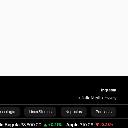
Ingresar
ecnología
Línea Studios
Negocios
Podcasts
800.00
Apple
310.06
USD COP
3,158.56
+0.21%
-0.28%
English