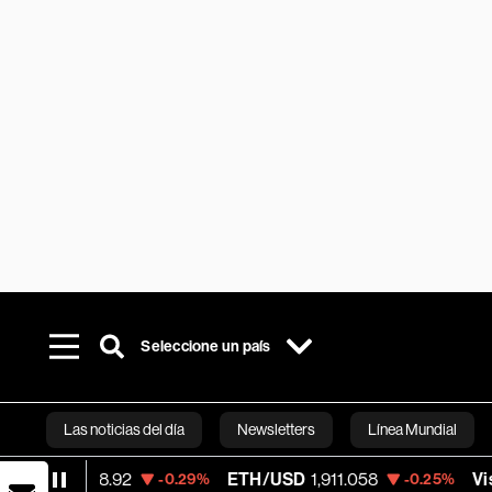
Seleccione un país
Las noticias del día
Newsletters
Línea Mundial
.92
ETH/USD
1,911.058
Visa
366.68
-0.29%
-0.25%
-
Bloomberg 