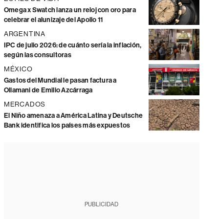
Omega x Swatch lanza un reloj con oro para
celebrar el alunizaje del Apollo 11
ARGENTINA
IPC de julio 2026: de cuánto sería la inflación,
según las consultoras
MÉXICO
Gastos del Mundial le pasan factura a
Ollamani de Emilio Azcárraga
MERCADOS
El Niño amenaza a América Latina y Deutsche
Bank identifica los países más expuestos
PUBLICIDAD