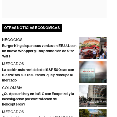
OTRAS NOTICIAS ECONÓMICAS
NEGOCIOS
Burger King dispara sus ventas en EE.UU. con
un nuevo Whopper y una promoción de Star
Wars
MERCADOS
La acción más rentable del S&P 500 cae con
fuerza tras sus resultados: qué preocupa al
mercado
COLOMBIA
¿Qué pasará hoy en la SIC con Ecopetrol y la
investigación por contratación de
helicópteros?
MERCADOS