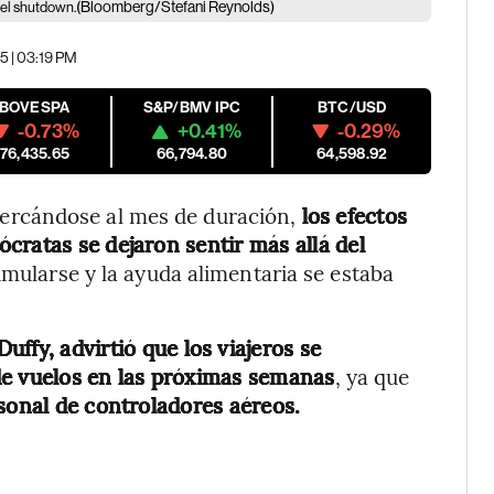
(Bloomberg/Stefani Reynolds)
 el shutdown.
5 | 03:19 PM
IBOVESPA
S&P/BMV IPC
BTC/USD
-0.73%
+0.41%
-0.29%
176,435.65
66,794.80
64,598.92
ercándose al mes de duración,
los efectos
cratas se dejaron sentir más allá del
mularse y la ayuda alimentaria se estaba
uffy, advirtió que los viajeros se
de vuelos en las próximas semanas
, ya que
rsonal de controladores aéreos.