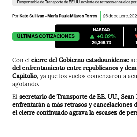
Responsable de Transporte de EE.UU. advierte de retrasos en vuelos por
Por
Kate Sullivan - María Paula Mijares Torres
26 de octubre, 202
NASDAQ
+0.02%
ÚLTIMAS
COTIZACIONES
26,368.73
Con el
cierre del Gobierno estadounidense
ac
del enfrentamiento entre republicanos y demó
Capitolio
, ya que los vuelos comenzaron a acu
agotando.
El
secretario de Transporte de EE. UU., Sean D
enfrentarán a más retrasos y cancelaciones 
el cierre continuado agrava la escasez de pe