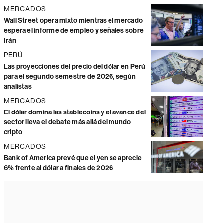
MERCADOS
Wall Street opera mixto mientras el mercado
espera el informe de empleo y señales sobre
Irán
PERÚ
Las proyecciones del precio del dólar en Perú
para el segundo semestre de 2026, según
analistas
MERCADOS
El dólar domina las stablecoins y el avance del
sector lleva el debate más allá del mundo
cripto
MERCADOS
Bank of America prevé que el yen se aprecie
6% frente al dólar a finales de 2026