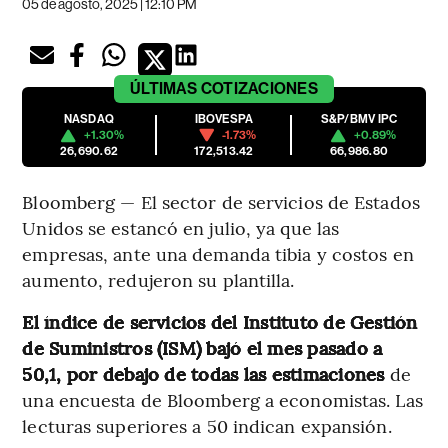
05 de agosto, 2025 | 12:10 PM
ÚLTIMAS
COTIZACIONES
NASDAQ
IBOVESPA
S&P/BMV IPC
+1.30%
-1.73%
+0.89%
26,690.62
172,513.42
66,986.80
Bloomberg — El sector de servicios de Estados
Unidos se estancó en julio, ya que las
empresas, ante una demanda tibia y costos en
aumento, redujeron su plantilla.
El índice de servicios del Instituto de Gestión
de Suministros (ISM) bajó el mes pasado a
50,1, por debajo de todas las estimaciones
de
una encuesta de Bloomberg a economistas. Las
lecturas superiores a 50 indican expansión.