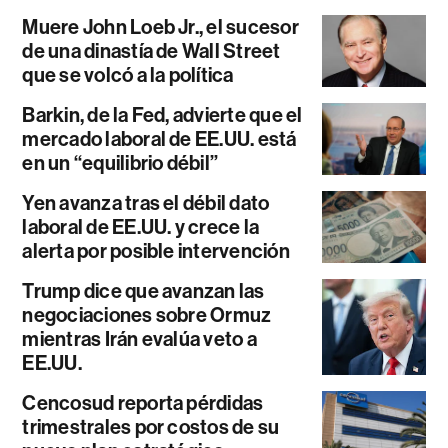
Muere John Loeb Jr., el sucesor
de una dinastía de Wall Street
que se volcó a la política
Barkin, de la Fed, advierte que el
mercado laboral de EE.UU. está
en un “equilibrio débil”
Yen avanza tras el débil dato
laboral de EE.UU. y crece la
alerta por posible intervención
Trump dice que avanzan las
negociaciones sobre Ormuz
mientras Irán evalúa veto a
EE.UU.
Cencosud reporta pérdidas
trimestrales por costos de su