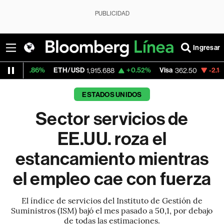
PUBLICIDAD
Ingresar
%
ETH/USD
+0.52%
Visa
-2.15%
MercadoL
1,915.688
362.50
ESTADOS UNIDOS
Sector servicios de
EE.UU. roza el
estancamiento mientras
el empleo cae con fuerza
El índice de servicios del Instituto de Gestión de
Suministros (ISM) bajó el mes pasado a 50,1, por debajo
de todas las estimaciones.