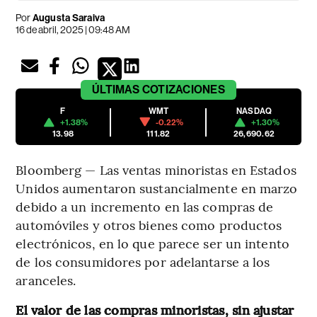
Por
Augusta Saraiva
16 de abril, 2025 | 09:48 AM
ÚLTIMAS
COTIZACIONES
F
WMT
NASDAQ
+1.38%
-0.22%
+1.30%
13.98
111.82
26,690.62
Bloomberg — Las ventas minoristas en Estados
Unidos aumentaron sustancialmente en marzo
debido a un incremento en las compras de
automóviles y otros bienes como productos
electrónicos, en lo que parece ser un intento
de los consumidores por adelantarse a los
aranceles.
El valor de las compras minoristas, sin ajustar