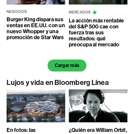
NEGOCIOS
MERCADOS
Burger King dispara sus
La acción más rentable
ventas en EE.UU. con un
del S&P 500 cae con
nuevo Whopper y una
fuerza tras sus
promoción de Star Wars
resultados: qué
preocupa al mercado
Cargar más
Lujos y vida en Bloomberg Línea
En fotos: las
¿Quién era William Orbit,