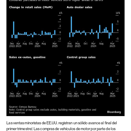
Las ventas minoristas de EE.UU. registran un sólido avance al final del
primer trimestre|
Las compras de vehículos de motor por parte de los