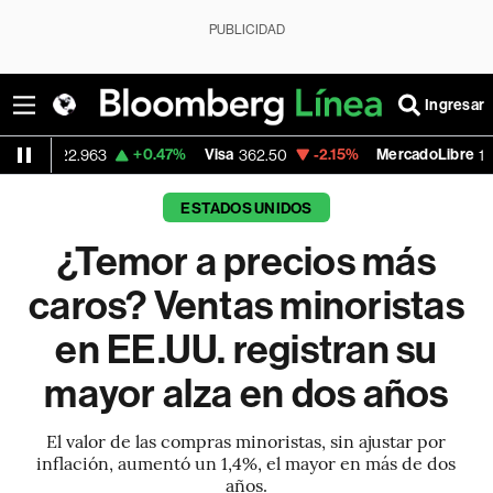
PUBLICIDAD
Ingresar
+0.47%
Visa
-2.15%
MercadoLibre
-0
963
362.50
1,821.795
ESTADOS UNIDOS
¿Temor a precios más
caros? Ventas minoristas
en EE.UU. registran su
mayor alza en dos años
El valor de las compras minoristas, sin ajustar por
inflación, aumentó un 1,4%, el mayor en más de dos
años.