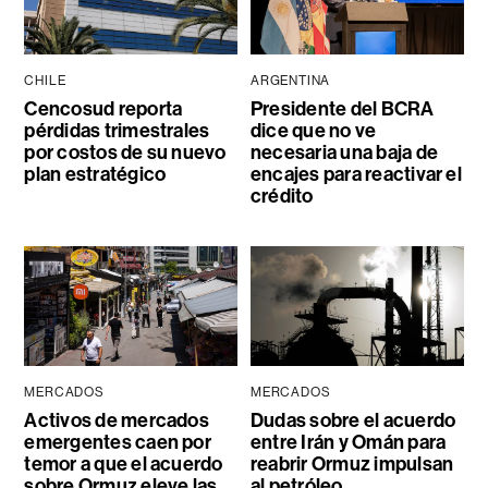
CHILE
ARGENTINA
Cencosud reporta
Presidente del BCRA
pérdidas trimestrales
dice que no ve
por costos de su nuevo
necesaria una baja de
plan estratégico
encajes para reactivar el
crédito
MERCADOS
MERCADOS
Activos de mercados
Dudas sobre el acuerdo
emergentes caen por
entre Irán y Omán para
temor a que el acuerdo
reabrir Ormuz impulsan
sobre Ormuz eleve las
al petróleo