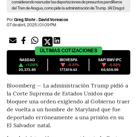
considerando reanudar las deportaciones de presuntos pandilleros
del Tren de Aragua, como pide la administración de Trump.
(Al Drago)
Por
Greg Stohr - David Voreacos
07 de abril, 2025 | 01:09 PM
ÚLTIMAS
COTIZACIONES
NASDAQ
IBOVESPA
S&P/BMV IPC
+1.00%
-0.21%
-0.53%
25,373.85
177,619.43
66,936.99
Bloomberg — La administración Trump pidió a
la Corte Suprema de Estados Unidos que
bloquee una orden exigiendo al Gobierno traer
de vuelta a un hombre de Maryland que fue
deportado erróneamente a una prisión en su
El Salvador natal.