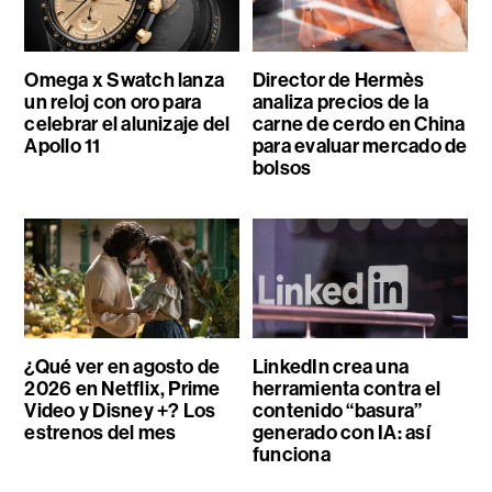
Omega x Swatch lanza
Director de Hermès
un reloj con oro para
analiza precios de la
celebrar el alunizaje del
carne de cerdo en China
Apollo 11
para evaluar mercado de
bolsos
¿Qué ver en agosto de
LinkedIn crea una
2026 en Netflix, Prime
herramienta contra el
Video y Disney +? Los
contenido “basura”
estrenos del mes
generado con IA: así
funciona