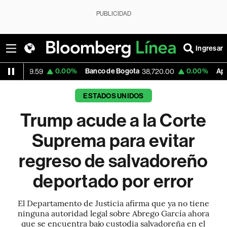
PUBLICIDAD
Ingresar
0.00%
Banco de Bogota
0.00%
Apple
.59
38,720.00
308.63
ESTADOS UNIDOS
Trump acude a la Corte
Suprema para evitar
regreso de salvadoreño
deportado por error
El Departamento de Justicia afirma que ya no tiene
ninguna autoridad legal sobre Abrego García ahora
que se encuentra bajo custodia salvadoreña en el