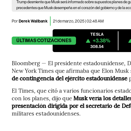
Trump desmiente que Musk será informado sobre supuestos planes de gu
precedentes que Musk desempeña en el corazón del gobierno y de la ec
Por
Derek Wallbank
21 de marzo, 2025 | 02:48 AM
TESLA
+3.38%
ÚLTIMAS
COTIZACIONES
308.54
Bloomberg — El presidente estadounidense, D
New York Times que afirmaba que Elon Musk s
de contingencia del ejército estadounidense
p
El Times, que citó a varios funcionarios estad
con los planes, dijo que
Musk vería los detall
presentación dirigida por el secretario de De
militares estadounidenses.