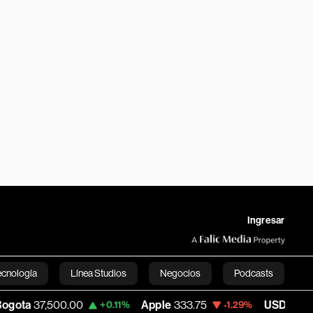
Ingresar
ecnología
Línea Studios
Negocios
Podcasts
Apple
333.75
USD COP
3,116.68
+0.11%
-1.29%
-2.68
English