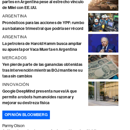
partes en Argentina pese al estrecho vínculo
de Milei con EE.UU.
ARGENTINA
Pronósticos para las acciones de YPF: rumbo
a un balance trimestral que podría ser récord
ARGENTINA
La petrolera de Harold Hamm busca ampliar
su apuesta por Vaca Muerta en Argentina
MERCADOS
Yen pierde parte de las ganancias obtenidas
tras intervención mientras BOJ mantiene su
tasa sin cambios
INNOVACIÓN
Google DeepMind presenta nueva IA que
permite a robots humanoides razonar y
mejorar su destreza física
OPINIÓN BLOOMBERG
Parmy Olson