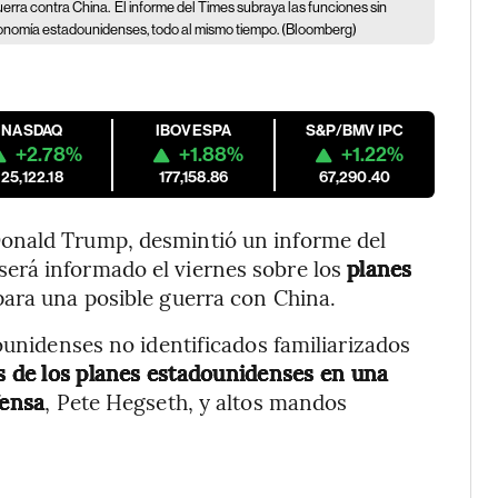
erra contra China.
El informe del Times subraya las funciones sin
onomía estadounidenses, todo al mismo tiempo. (Bloomberg)
NASDAQ
IBOVESPA
S&P/BMV IPC
+2.78%
+1.88%
+1.22%
25,122.18
177,158.86
67,290.40
onald Trump, desmintió un informe del
erá informado el viernes sobre los
planes
ara una posible guerra con China.
ounidenses no identificados familiarizados
es de los planes estadounidenses en una
fensa
, Pete Hegseth, y altos mandos