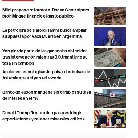
Milei propone reformar el Banco Central para
prohibir que financie el gasto público
La petrolera de Harold Hamm busca ampliar
su apuesta por Vaca Muerta en Argentina
Yen pierde parte de las ganancias obtenidas
tras intervención mientras BOJ mantiene su
tasa sin cambios
Acciones tecnológicas impulsan las bolsas de
Asia mientras el yen retrocede
Banco de Japón mantiene sin cambios su tasa
de interés en el 1%
Donald Trump firma orden para restringir
exportaciones y retener minerales críticos