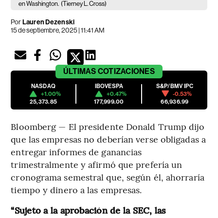
en Washington.
(Tierney L. Cross)
Por
Lauren Dezenski
15 de septiembre, 2025 | 11:41 AM
ÚLTIMAS
COTIZACIONES
NASDAQ
IBOVESPA
S&P/BMV IPC
+1.00%
+0.47%
-0.53%
25,373.85
177,999.00
66,936.99
Bloomberg — El presidente Donald Trump dijo
que las empresas no deberían verse obligadas a
entregar informes de ganancias
trimestralmente y afirmó que prefería un
cronograma semestral que, según él, ahorraría
tiempo y dinero a las empresas.
“Sujeto a la aprobación de la SEC, las