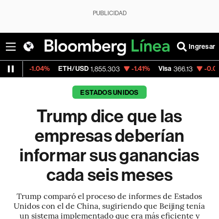
PUBLICIDAD
Ingresar
04%
ETH/USD
-1.41%
Visa
-0.04%
Mercad
1,855.303
366.13
ESTADOS UNIDOS
Trump dice que las
empresas deberían
informar sus ganancias
cada seis meses
Trump comparó el proceso de informes de Estados
Unidos con el de China, sugiriendo que Beijing tenía
un sistema implementado que era más eficiente y