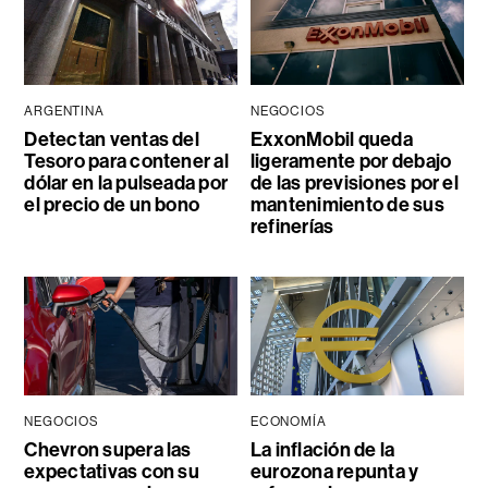
ARGENTINA
NEGOCIOS
Detectan ventas del
ExxonMobil queda
Tesoro para contener al
ligeramente por debajo
dólar en la pulseada por
de las previsiones por el
el precio de un bono
mantenimiento de sus
refinerías
NEGOCIOS
ECONOMÍA
Chevron supera las
La inflación de la
expectativas con su
eurozona repunta y