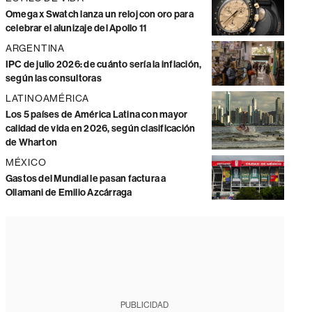
Omega x Swatch lanza un reloj con oro para
celebrar el alunizaje del Apollo 11
ARGENTINA
IPC de julio 2026: de cuánto sería la inflación,
según las consultoras
LATINOAMÉRICA
Los 5 países de América Latina con mayor
calidad de vida en 2026, según clasificación
de Wharton
MÉXICO
Gastos del Mundial le pasan factura a
Ollamani de Emilio Azcárraga
PUBLICIDAD