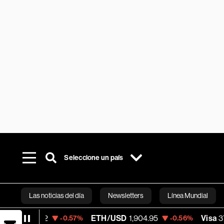
Seleccione un país
Las noticias del día
Newsletters
Línea Mundial
ETH/USD
1,904.95
Visa
370.47
-0.57%
-0.56%
+0.5
Bloomberg 