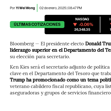
Por
Yi Wei Wong
02 de enero, 2025 | 08:47 PM
NASDAQ
-0.06%
ÚLTIMAS
COTIZACIONES
26,348.35
Bloomberg — El presidente electo
Donald Tr
liderazgo superior en el Departamento del T
su elección para secretario.
Ken Kies será el secretario adjunto de polític
clave en el Departamento del Tesoro que trab
Trump ha promocionado como un tema políti
veterano cabildero fiscal republicano, cuya lis
aseguradoras y grupos de servicios financiero