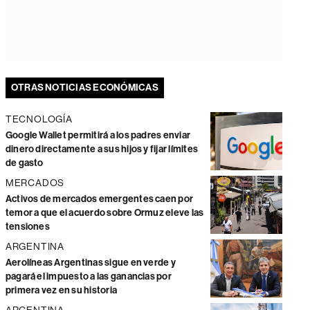
OTRAS NOTICIAS ECONÓMICAS
TECNOLOGÍA
Google Wallet permitirá a los padres enviar
dinero directamente a sus hijos y fijar límites
de gasto
MERCADOS
Activos de mercados emergentes caen por
temor a que el acuerdo sobre Ormuz eleve las
tensiones
ARGENTINA
Aerolíneas Argentinas sigue en verde y
pagará el impuesto a las ganancias por
primera vez en su historia
ARGENTINA