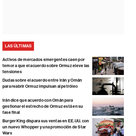
LAS ÚLTIMAS
Activos de mercados emergentes caen por
temor a que el acuerdo sobre Ormuz eleve las
tensiones
Dudas sobre el acuerdo entre Irán y Omán
para reabrir Ormuz impulsan al petróleo
Irán dice que acuerdo con Omán para
gestionar el estrecho de Ormuz está en su
fase final
Burger King dispara sus ventas en EE.UU. con
un nuevo Whopper y una promoción de Star
Wars