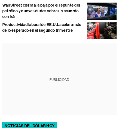
Wall Street cierra a la baja por el repunte del
petróleo y nuevas dudas sobre un acuerdo
con Irán
Productividad laboral de EE.UU. acelera más
de lo esperado en el segundo trimestre
PUBLICIDAD
NOTICIAS DEL DÓLAR HOY