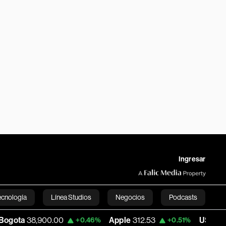
Ingresar
ecnología
Línea Studios
Negocios
Podcasts
0.00
Apple
312.53
USD COP
3,159.39
+0.46%
+0.51%
English