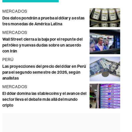
MERCADOS
Dos datos pondrán a prueba al dólar y a estas
tres monedas de América Latina
MERCADOS
Wall Street cierra a la baja por el repunte del
petróleo y nuevas dudas sobre un acuerdo
con Irán
PERÚ
Las proyecciones del precio del dólar en Perú
para el segundo semestre de 2026, según
analistas
MERCADOS
El dólar domina las stablecoins y el avance del
sector lleva el debate más allá del mundo
cripto