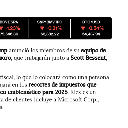
IBOVESPA
S&P/BMV IPC
BTC/USD
-1.23%
-0.21%
-0.54%
175,546.36
66,382.22
64,437.94
ump
anunció los miembros de su
equipo de
esoro
, que trabajarán junto a
Scott Bessent
,
a fiscal, lo que lo colocará como una persona
ajará en los
recortes de impuestos que
co emblemático para 2025
. Kies es un
ta de clientes incluye a Microsoft Corp.,
s.