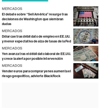
MERCADOS
El debate sobre “Sell América” resurge tras
decisiones de Washington que siembran
dudas
MERCADOS
Dólar cae tras débil dato de empleo en EE.UU.
y menor expectativa de alza de tasas de la Fed
MERCADOS
Yen avanza tras el débil dato laboral de EE.UU.
y crece la alerta por posible intervención
MERCADOS
Vender euros para comprar yenes aumenta el
riesgo geopolítico, advierte BlackRock