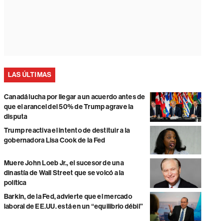
LAS ÚLTIMAS
Canadá lucha por llegar a un acuerdo antes de
que el arancel del 50% de Trump agrave la
disputa
Trump reactiva el intento de destituir a la
gobernadora Lisa Cook de la Fed
Muere John Loeb Jr., el sucesor de una
dinastía de Wall Street que se volcó a la
política
Barkin, de la Fed, advierte que el mercado
laboral de EE.UU. está en un “equilibrio débil”