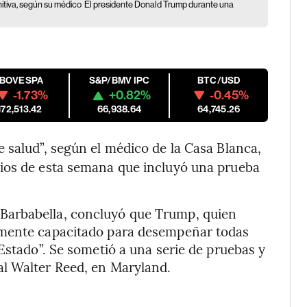
itiva, según su médico
El presidente Donald Trump durante una
IBOVESPA
S&P/BMV IPC
BTC/USD
-1.73%
+0.82%
-0.45%
172,513.42
66,938.64
64,745.26
 salud”, según el médico de la Casa Blanca,
ios de esta semana que incluyó una prueba
Barbabella, concluyó que Trump, quien
amente capacitado para desempeñar todas
Estado”. Se sometió a una serie de pruebas y
l Walter Reed, en Maryland.