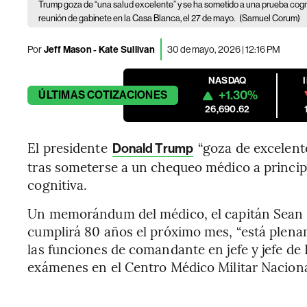
Trump goza de “una salud excelente” y se ha sometido a una prueba cogn
reunión de gabinete en la Casa Blanca, el 27 de mayo.
(Samuel Corum)
Por
Jeff Mason - Kate Sullivan
30 de mayo, 2026 | 12:16 PM
NASDAQ
+1.30%
ÚLTIMAS
COTIZACIONES
26,690.62
El presidente
“goza de excelente
Donald Trump
tras someterse a un chequeo médico a princip
cognitiva.
Un memorándum del médico, el capitán Sean 
cumplirá 80 años el próximo mes, “está plen
las funciones de comandante en jefe y jefe de 
exámenes en el Centro Médico Militar Naciona