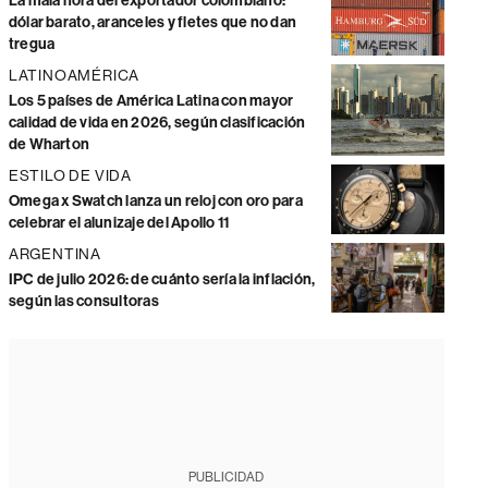
La mala hora del exportador colombiano:
dólar barato, aranceles y fletes que no dan
tregua
LATINOAMÉRICA
Los 5 países de América Latina con mayor
calidad de vida en 2026, según clasificación
de Wharton
ESTILO DE VIDA
Omega x Swatch lanza un reloj con oro para
celebrar el alunizaje del Apollo 11
ARGENTINA
IPC de julio 2026: de cuánto sería la inflación,
según las consultoras
PUBLICIDAD