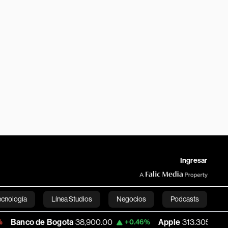
Ingresar
ecnología
Línea Studios
Negocios
Podcasts
 Bogota
38,900.00
Apple
313.305
USD
+0.46%
+0.25%
English