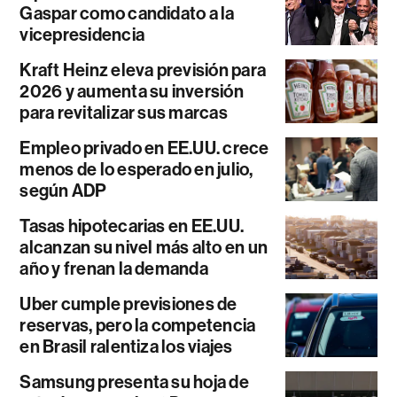
Gaspar como candidato a la
vicepresidencia
Kraft Heinz eleva previsión para
2026 y aumenta su inversión
para revitalizar sus marcas
Empleo privado en EE.UU. crece
menos de lo esperado en julio,
según ADP
Tasas hipotecarias en EE.UU.
alcanzan su nivel más alto en un
año y frenan la demanda
Uber cumple previsiones de
reservas, pero la competencia
en Brasil ralentiza los viajes
Samsung presenta su hoja de