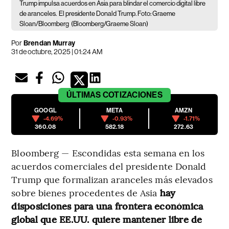
Trump impulsa acuerdos en Asia para blindar el comercio digital libre
de aranceles.
El presidente Donald Trump. Foto: Graeme
Sloan/Bloomberg
(Bloomberg/Graeme Sloan)
Por
Brendan Murray
31 de octubre, 2025 | 01:24 AM
ÚLTIMAS
COTIZACIONES
GOOGL
META
AMZN
-4.69%
-0.93%
-1.71%
360.08
582.18
272.63
Bloomberg — Escondidas esta semana en los
acuerdos comerciales del presidente Donald
Trump que formalizan aranceles más elevados
sobre bienes procedentes de Asia
hay
disposiciones para una frontera económica
global que EE.UU. quiere mantener libre de