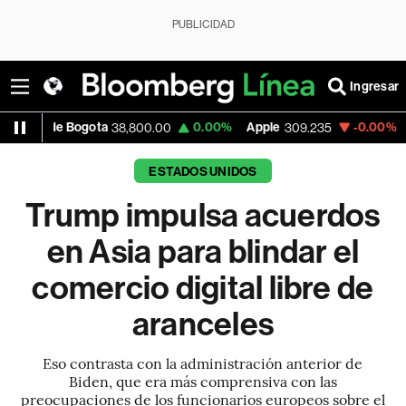
PUBLICIDAD
Ingresar
ogota
0.00%
Apple
-0.00%
USD COP
38,800.00
309.235
3,
ESTADOS UNIDOS
Trump impulsa acuerdos
en Asia para blindar el
comercio digital libre de
aranceles
Eso contrasta con la administración anterior de
Biden, que era más comprensiva con las
preocupaciones de los funcionarios europeos sobre el