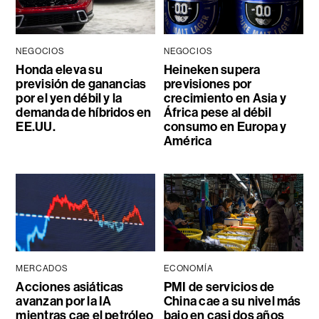
NEGOCIOS
NEGOCIOS
Honda eleva su
Heineken supera
previsión de ganancias
previsiones por
por el yen débil y la
crecimiento en Asia y
demanda de híbridos en
África pese al débil
EE.UU.
consumo en Europa y
América
MERCADOS
ECONOMÍA
Acciones asiáticas
PMI de servicios de
avanzan por la IA
China cae a su nivel más
mientras cae el petróleo
bajo en casi dos años