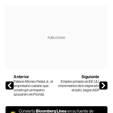
PUBLICIDAD
Anterior
Siguiente
Fallece Alfonso Fanjul Jr., el
Empleo privado en EE.UU.
empresario cubano que
crece menos de lo esperado
construyó un imperio
en julio, según ADP
azucarero en Florida
Convierta
Bloomberg Línea
en su fuente de