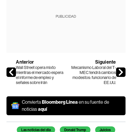
PUBLICIDAD
Anterior
Siguiente
Wall Street opera mixto
Mecanismo Laboral del T-
mientras el mercado espera
MEC tendrá cambios
el informe de empleo y
modestos: funcionario de
señales sobre Irán
EE.UU.
Convierta
Bloomberg Línea
en su fuente de
noticias
aquí
Temas de este artículo
Las noticias del día
Donald Trump
Juicios