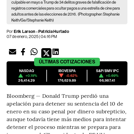
culpable en mayo a Trump de 34 delitos graves de falsificación de
registros comerciales para ocultar pagos a una estrella de cine para
adultos antes de las elecciones de 2016.
(Photographer: Stephanie
Keith/Ge/Stephanie Keith)
Por
Erik Larson - Patricia Hurtado
07 de enero, 2025 | 04:16 PM
ÚLTIMAS
COTIZACIONES
NASDAQ
IBOVESPA
S&P/BMV IPC
+0.19%
-0.62%
+0.69%
26,414.29
176,629.89
66,987.41
Bloomberg — Donald Trump perdió una
apelación para detener su sentencia del 10 de
enero en su caso penal por dinero subrepticio,
aunque todavía tiene más medios para intentar
detener el proceso mientras se prepara para