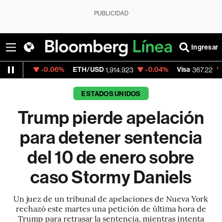
PUBLICIDAD
Ingresar
-0.06%
ETH/USD
-0.04%
Visa
-0.36%
M
1,914.923
367.22
ESTADOS UNIDOS
Trump pierde apelación
para detener sentencia
del 10 de enero sobre
caso Stormy Daniels
Un juez de un tribunal de apelaciones de Nueva York
rechazó este martes una petición de última hora de
Trump para retrasar la sentencia, mientras intenta