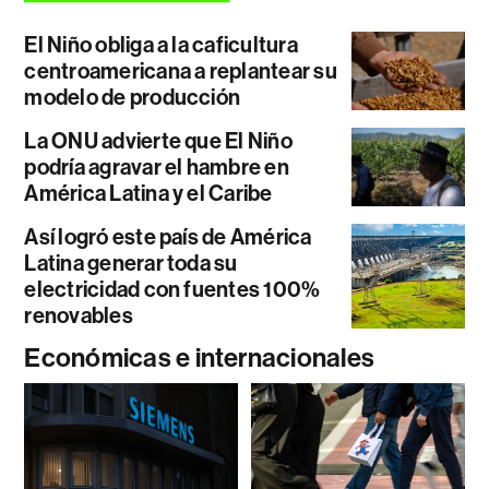
El Niño obliga a la caficultura
centroamericana a replantear su
modelo de producción
La ONU advierte que El Niño
podría agravar el hambre en
América Latina y el Caribe
Así logró este país de América
Latina generar toda su
electricidad con fuentes 100%
renovables
Económicas e internacionales