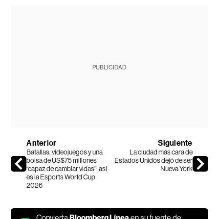
PUBLICIDAD
Anterior
Siguiente
Batallas, videojuegos y una
La ciudad más cara de
bolsa de US$75 millones
Estados Unidos dejó de ser
“capaz de cambiar vidas”: así
Nueva York
es la Esports World Cup
2026
Convierta
Bloomberg Línea
en su fuente de