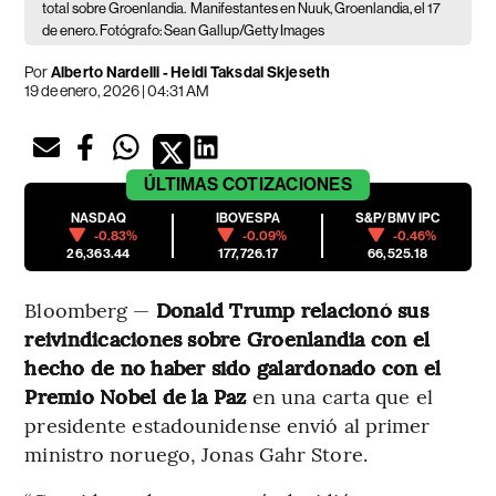
total sobre Groenlandia.
Manifestantes en Nuuk, Groenlandia, el 17
de enero. Fotógrafo: Sean Gallup/Getty Images
Por
Alberto Nardelli - Heidi Taksdal Skjeseth
19 de enero, 2026 | 04:31 AM
ÚLTIMAS
COTIZACIONES
NASDAQ
IBOVESPA
S&P/BMV IPC
-0.83%
-0.09%
-0.46%
26,363.44
177,726.17
66,525.18
Bloomberg —
Donald Trump relacionó sus
reivindicaciones sobre Groenlandia con el
hecho de no haber sido galardonado con el
Premio Nobel de la Paz
en una carta que el
presidente estadounidense envió al primer
ministro noruego, Jonas Gahr Store.