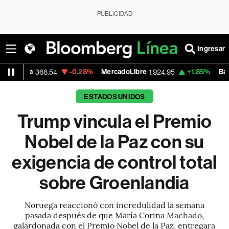
PUBLICIDAD
Ingresar
-0.28%
MercadoLibre
+1.85%
Banco de Bogot
68.54
1,924.95
ESTADOS UNIDOS
Trump vincula el Premio
Nobel de la Paz con su
exigencia de control total
sobre Groenlandia
Noruega reaccionó con incredulidad la semana
pasada después de que María Corina Machado,
galardonada con el Premio Nobel de la Paz, entregara