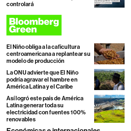
controlará
El Niño obliga a la caficultura
centroamericana a replantear su
modelo de producción
La ONU advierte que El Niño
podría agravar el hambre en
América Latina y el Caribe
Así logró este país de América
Latina generar toda su
electricidad con fuentes 100%
renovables
Económicas e internacionales