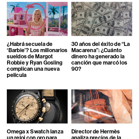
¿Habrá secuela de
30 años del éxito de “La
‘Barbie’? Los millonarios
Macarena”: ¿Cuánto
sueldos de Margot
dinero ha generado la
Robbie y Ryan Gosling
canción que marcó los
complican una nueva
90?
película
Omega x Swatch lanza
Director de Hermès
un reloj con oro para
analiza precios de la