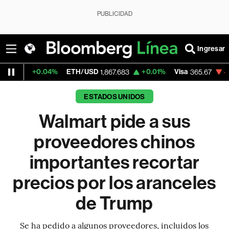
PUBLICIDAD
Ingresar
.04%
ETH/USD
+0.01%
Visa
-0.13%
Merc
1,867.683
365.67
ESTADOS UNIDOS
Walmart pide a sus
proveedores chinos
importantes recortar
precios por los aranceles
de Trump
Se ha pedido a algunos proveedores, incluidos los