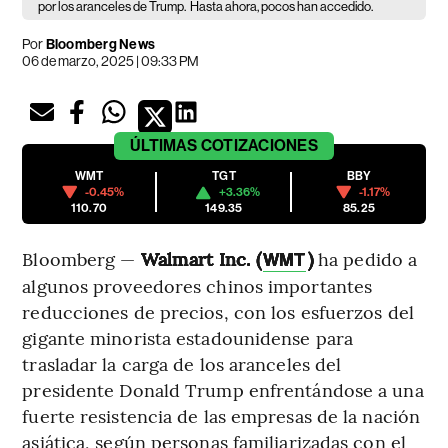
por los aranceles de Trump.
Hasta ahora, pocos han accedido.
Por
Bloomberg News
06 de marzo, 2025 | 09:33 PM
ÚLTIMAS
COTIZACIONES
WMT
TGT
BBY
-0.45%
+3.36%
-1.17%
110.70
149.35
85.25
Bloomberg —
Walmart Inc. (
)
ha pedido a
WMT
algunos proveedores chinos importantes
reducciones de precios, con los esfuerzos del
gigante minorista estadounidense para
trasladar la carga de los aranceles del
presidente Donald Trump enfrentándose a una
fuerte resistencia de las empresas de la nación
asiática, según personas familiarizadas con el