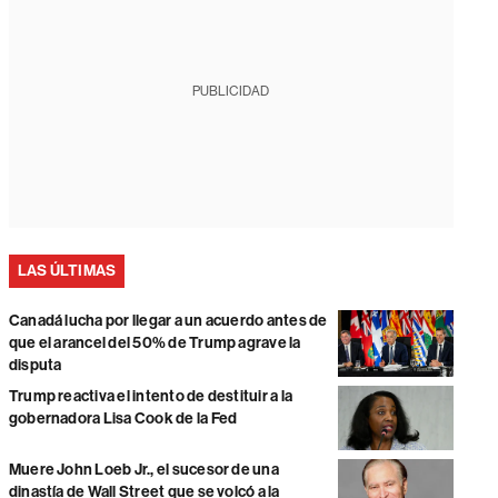
PUBLICIDAD
LAS ÚLTIMAS
Canadá lucha por llegar a un acuerdo antes de
que el arancel del 50% de Trump agrave la
disputa
Trump reactiva el intento de destituir a la
gobernadora Lisa Cook de la Fed
Muere John Loeb Jr., el sucesor de una
dinastía de Wall Street que se volcó a la