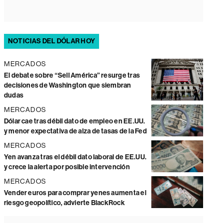
NOTICIAS DEL DÓLAR HOY
MERCADOS
El debate sobre “Sell América” resurge tras
decisiones de Washington que siembran
dudas
MERCADOS
Dólar cae tras débil dato de empleo en EE.UU.
y menor expectativa de alza de tasas de la Fed
MERCADOS
Yen avanza tras el débil dato laboral de EE.UU.
y crece la alerta por posible intervención
MERCADOS
Vender euros para comprar yenes aumenta el
riesgo geopolítico, advierte BlackRock