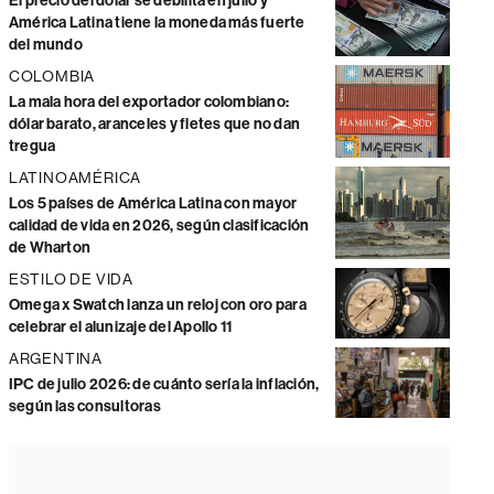
El precio del dólar se debilita en julio y
América Latina tiene la moneda más fuerte
del mundo
COLOMBIA
La mala hora del exportador colombiano:
dólar barato, aranceles y fletes que no dan
tregua
LATINOAMÉRICA
Los 5 países de América Latina con mayor
calidad de vida en 2026, según clasificación
de Wharton
ESTILO DE VIDA
Omega x Swatch lanza un reloj con oro para
celebrar el alunizaje del Apollo 11
ARGENTINA
IPC de julio 2026: de cuánto sería la inflación,
según las consultoras