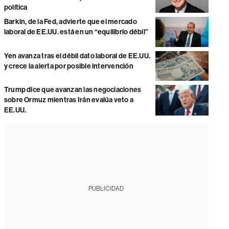
política
Barkin, de la Fed, advierte que el mercado
laboral de EE.UU. está en un “equilibrio débil”
Yen avanza tras el débil dato laboral de EE.UU.
y crece la alerta por posible intervención
Trump dice que avanzan las negociaciones
sobre Ormuz mientras Irán evalúa veto a
EE.UU.
PUBLICIDAD