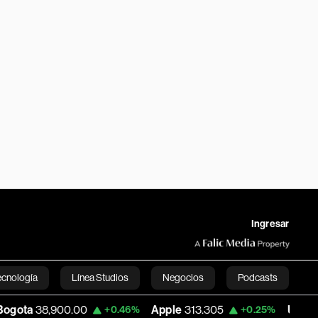
Ingresar
ecnología
Línea Studios
Negocios
Podcasts
0.00
Apple
313.305
USD COP
3,159.60
+0.46%
+0.25%
English