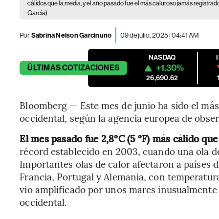
cálidos que la media, y el año pasado fue el más caluroso jamás registrad
Garcia)
Por
Sabrina Nelson Garcinuno
09 de julio, 2025 | 04:41 AM
NASDAQ
+1.30%
ÚLTIMAS
COTIZACIONES
26,690.62
Bloomberg — Este mes de junio ha sido el más
occidental, según la agencia europea de obser
El mes pasado fue 2,8°C (5 °F) más cálido que
récord establecido en 2003, cuando una ola d
Importantes olas de calor afectaron a países de
Francia, Portugal y Alemania, con temperaturas
vio amplificado por unos mares inusualmente 
occidental.