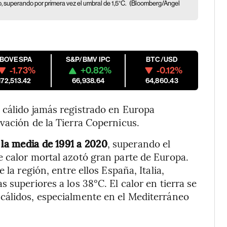
o, superando por primera vez el umbral de 1,5°C.
(Bloomberg/Angel
IBOVESPA
S&P/BMV IPC
BTC/USD
-1.73%
+0.82%
-0.12%
172,513.42
66,938.64
64,860.43
 cálido jamás registrado en Europa
vación de la Tierra Copernicus.
 la media de 1991 a 2020
, superando el
e calor mortal azotó gran parte de Europa.
 la región, entre ellos España, Italia,
 superiores a los 38°C. El calor en tierra se
cálidos, especialmente en el Mediterráneo