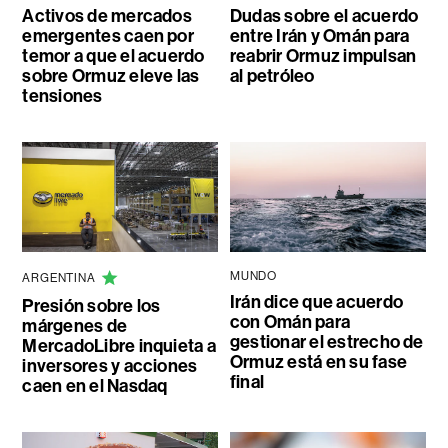
Activos de mercados
Dudas sobre el acuerdo
emergentes caen por
entre Irán y Omán para
temor a que el acuerdo
reabrir Ormuz impulsan
sobre Ormuz eleve las
al petróleo
tensiones
MUNDO
ARGENTINA
Irán dice que acuerdo
Presión sobre los
con Omán para
márgenes de
gestionar el estrecho de
MercadoLibre inquieta a
Ormuz está en su fase
inversores y acciones
final
caen en el Nasdaq