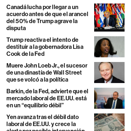
Canadá lucha por llegar a un
acuerdo antes de que el arancel
del 50% de Trump agrave la
disputa
Trump reactiva el intento de
destituir a la gobernadora Lisa
Cook de la Fed
Muere John Loeb Jr., el sucesor
de una dinastía de Wall Street
que se volcó a la política
Barkin, de la Fed, advierte que el
mercado laboral de EE.UU. está
en un “equilibrio débil”
Yen avanza tras el débil dato
laboral de EE.UU. y crece la
alerta por posible intervención