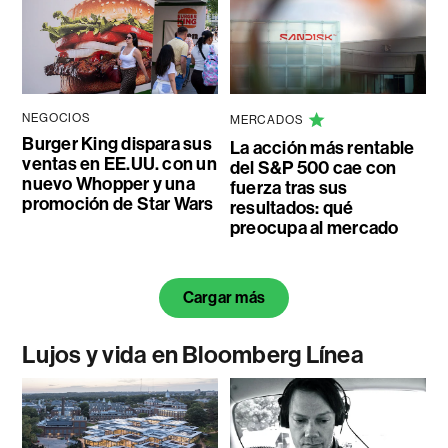
NEGOCIOS
MERCADOS
Burger King dispara sus
La acción más rentable
ventas en EE.UU. con un
del S&P 500 cae con
nuevo Whopper y una
fuerza tras sus
promoción de Star Wars
resultados: qué
preocupa al mercado
Cargar más
Lujos y vida en Bloomberg Línea