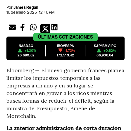
Por
James Regan
16 de enero, 2025 | 12:46 PM
ÚLTIMAS
COTIZACIONES
NASDAQ
IBOVESPA
S&P/BMV IPC
+1.30%
-1.73%
+0.82%
26,690.62
172,513.42
66,938.64
Bloomberg — El nuevo gobierno francés planea
limitar los impuestos temporales a las
empresas a un año y en su lugar se
concentrará en gravar a los ricos mientras
busca formas de reducir el déficit, según la
ministra de Presupuesto, Amelie de
Montchalin.
La anterior administración de corta duración