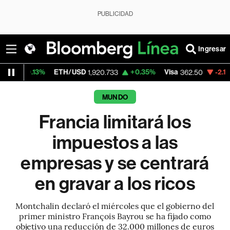
PUBLICIDAD
Ingresar
3%
ETH/USD
+0.35%
Visa
-2.15%
Mercado
1,920.733
362.50
MUNDO
Francia limitará los
impuestos a las
empresas y se centrará
en gravar a los ricos
Montchalin declaró el miércoles que el gobierno del
primer ministro François Bayrou se ha fijado como
objetivo una reducción de 32.000 millones de euros